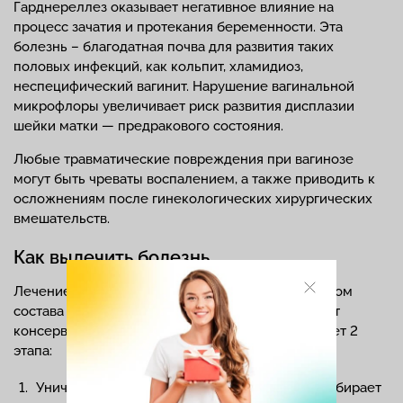
Гарднереллез оказывает негативное влияние на
процесс зачатия и протекания беременности. Эта
болезнь – благодатная почва для развития таких
половых инфекций, как кольпит, хламидиоз,
неспецифический вагинит. Нарушение вагинальной
микрофлоры увеличивает риск развития дисплазии
шейки матки — предракового состояния.
Любые травматические повреждения при вагинозе
могут быть чреваты воспалением, а также приводить к
осложнениям после гинекологических хирургических
вмешательств.
Как вылечить болезнь
Лечение назначается только гинекологом с учетом
состава вагинальной микрофлоры. Терапия носит
консервативный длительный характер и включает 2
этапа:
Уничтожение патогенных бактерий. Врач подбирает