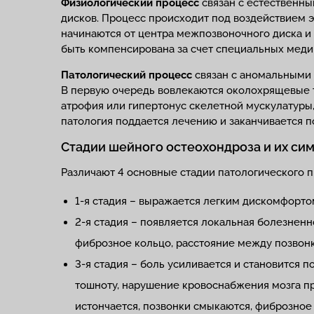
Физиологический процесс
связан с естественны
дисков. Процесс происходит под воздействием 
начинаются от центра межпозвоночного диска и
быть компенсирована за счет специальных мед
Патологический процесс
связан с аномальными
В первую очередь вовлекаются околохрящевые т
атрофия или гипертонус скелетной мускулатуры
патология поддается лечению и заканчивается 
Стадии шейного остеохондроза и их си
Различают 4 основные стадии патологического п
1-я стадия – выражается легким дискомфорт
2-я стадия – появляется локальная болезнен
фиброзное кольцо, расстояние между позвон
3-я стадия – боль усиливается и становится
тошноту, нарушение кровоснабжения мозга п
истончается, позвонки смыкаются, фиброзно