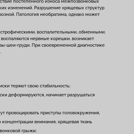
дствие постепенного износа межпозвонковых
ких изменений. Разрушение хрящевых структур
озной. Патология необратима, однако может
истрофическими, воспалительными, обменными.
 воспаляются нервные корешки, возникает
овы-шеи-груди. При своевременной диагностике
.
ски теряют свою стабильность;
иски деформируются, начинает разрушаться
гут провоцировать приступы головокружения,
 концентрации внимания, хрящевая ткань
вонковой грыжи;