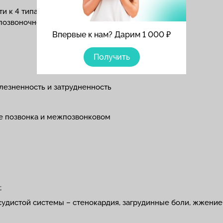
и к 4 типам синдромов: сердечный,
позвоночной артерии (с нарушением
Впервые к нам? Дарим 1 000 ₽
Получить
;
лезненность и затрудненность
е позвонка и межпозвонковом
;
удистой системы – стенокардия, загрудинные боли, жжение