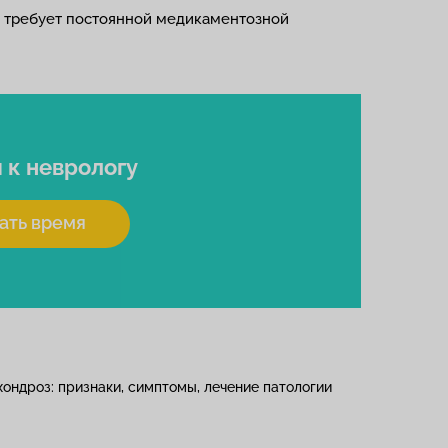
и требует постоянной медикаментозной
я
к неврологу
ать время