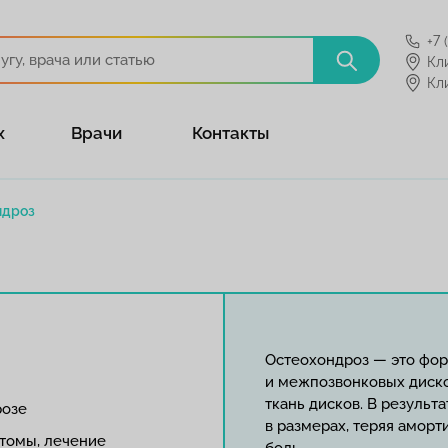
+7 
Кл
Кл
х
Врачи
Контакты
ндроз
Остеохондроз — это фор
и межпозвонковых диск
ткань дисков. В результ
розе
в размерах, теряя амор
томы, лечение