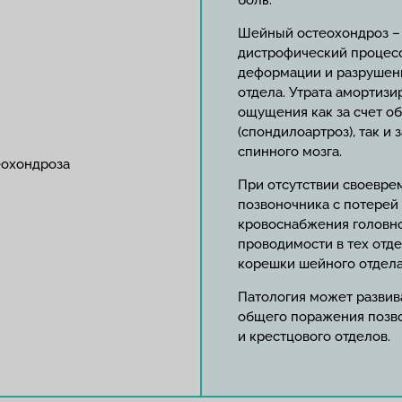
боль.
Шейный остеохондроз –
дистрофический процесс
деформации и разрушен
отдела. Утрата амортиз
ощущения как за счет о
(спондилоартроз), так и
спинного мозга.
еохондроза
При отсутствии своевре
позвоночника с потерей
кровоснабжения головно
проводимости в тех отд
корешки шейного отдела
Патология может развива
общего поражения позво
и крестцового отделов.