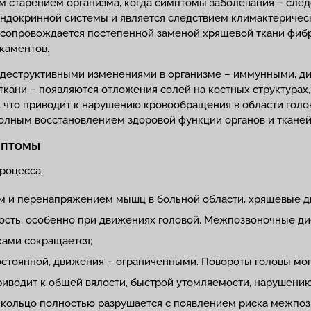
м старением организма, когда симптомы заболевания – сле
эндокринной системы и является следствием климактеричес
 сопровождается постепенной заменой хрящевой ткани фибр
икаментов.
 деструктивными изменениями в организме – иммунными, д
кани – появляются отложения солей на костных структурах,
, что приводит к нарушению кровообращения в области гол
полным восстановлением здоровой функции органов и тканей
мптомы
роцесса:
ом и перенапряжением мышц в больной области, хрящевые ди
ность, особенно при движениях головой. Межпозвоночные д
ками сокращается;
 постоянной, движения – ограниченными. Повороты головы мо
риводит к общей вялости, быстрой утомляемости, нарушению
е кольцо полностью разрушается с появлением риска межпоз