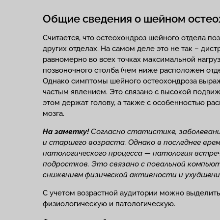
Общие сведения о шейном остео
Считается, что остеохондроз шейного отдела по
других отделах. На самом деле это не так – дис
равномерно во всех точках максимальной нагруз
позвоночного столба (чем ниже расположен отде
Однако симптомы шейного остеохондроза выраж
частым явлением. Это связано с высокой подви
этом держат голову, а также с особенностью р
мозга.
На заметку!
Согласно статистике, заболевани
и старшего возраста. Однако в последнее вр
патологического процесса — патология встреч
подростков. Это связано с повальной компьют
снижением физической активности и ухудшени
С учетом возрастной аудитории можно выделит
физиологическую и патологическую.