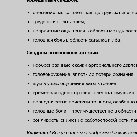
Корешковый синдром
:
онемение языка, плеч, пальцев рук, затылочно
трудности с глотанием;
неприятные ощущения в области между лопа
головная боль в области затылка и лба.
Синдром позвоночной артерии
:
необоснованные скачки артериального давле
головокружение, вплоть до потери сознания;
шум в ушах, ощущение ваты в голове;
временная односторонняя слепота, «мушки» в
периодические приступы тошноты, особенно 
головные боли – преимущественно в области 
сонливость, снижение работоспособности, па
Внимание!
Все указанные синдромы должны со