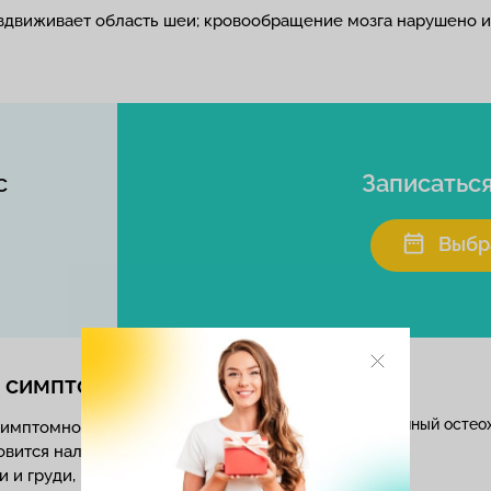
ездвиживает область шеи; кровообращение мозга нарушено 
с
Записатьс
Выбр
 симптомы, лечение патологии
симптомно. По мере развития
овится наличие болезненных или
 и груди, реже – верхних конечностей.