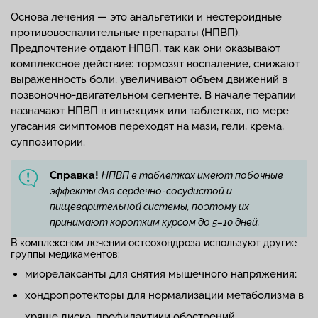
Основа лечения — это анальгетики и нестероидные
противовоспалительные препараты (НПВП).
Предпочтение отдают НПВП, так как они оказывают
комплексное действие: тормозят воспаление, снижают
выраженность боли, увеличивают объем движений в
позвоночно-двигательном сегменте. В начале терапии
назначают НПВП в инъекциях или таблетках, по мере
угасания симптомов переходят на мази, гели, крема,
суппозитории.
Справка!
НПВП в таблетках имеют побочные
эффекты для сердечно-сосудистой и
пищеварительной системы, поэтому их
принимают коротким курсом до 5–10 дней.
В комплексном лечении остеохондроза используют другие
группы медикаментов:
миорелаксанты для снятия мышечного напряжения;
хондропротекторы для нормализации метаболизма в
хряще диска, профилактики обострений