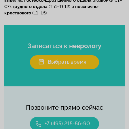
выделяют
остеохондроз шейного отдела
(позвонки С1–
С7),
грудного
отдела
(Th1–Th12) и
пояснично-
крестцового
(L1–L5).
Записаться
к неврологу
Выбрать время
Позвоните прямо сейчас
+7 (495) 215-56-90