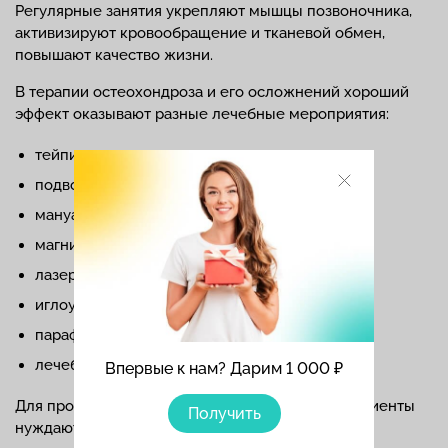
Регулярные занятия укрепляют мышцы позвоночника,
активизируют кровообращение и тканевой обмен,
повышают качество жизни.
В терапии остеохондроза и его осложнений хороший
эффект оказывают разные лечебные мероприятия:
тейпирование,
подводное и сухое вытяжение позвоночника,
мануальная терапия,
магнитотерапия,
лазеротерапия,
иглоукалывание,
парафинолечение,
лечебные ванны.
Впервые к нам? Дарим 1 000 ₽
Для профилактики рецидива остеохондроза пациенты
Получить
нуждаются в регулярной физиотерапии, ЛФК.