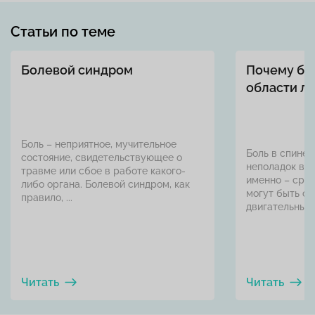
Статьи по теме
Болевой синдром
Почему бол
области л
Боль – неприятное, мучительное
Боль в спине 
состояние, свидетельствующее о
неполадок вну
травме или сбое в работе какого-
именно – сраз
либо органа. Болевой синдром, как
могут быть св
правило, ...
двигательным 
Читать
Читать