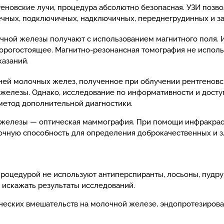
тгеновские лучи, процедура абсолютно безопасная. УЗИ позв
чных, подключичных, надключичных, переднегрудинных и за
ной железы получают с использованием магнитного поля. 
орогостоящее. Магнитно-резонансная томография не использ
казаний.
аней молочных желез, полученное при облучении рентгенов
елезы. Однако, исследование по информативности и доступ
метод дополнительной диагностики.
 железы — оптическая маммография. При помощи инфракрас
очную способность для определения доброкачественных и 
роцедурой не используют антиперспиранты, лосьоны, пудру 
искажать результаты исследований.
ических вмешательств на молочной железе, эндопротезиров