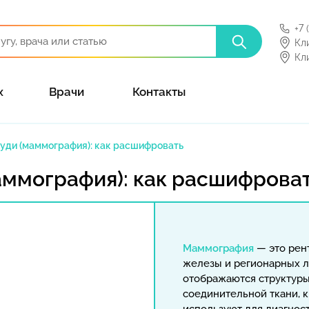
+7 
Кл
Кл
х
Врачи
Контакты
уди (маммография): как расшифровать
аммография): как расшифрова
Маммография
— это рен
железы и регионарных л
отображаются структуры
соединительной ткани,