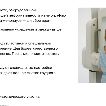
нете, оборудованном
льшей информативности маммографию
ри менопаузе — в любое время.
тельные украшения и одежду выше
ду пластиной и специальной
учение. Для более качественного
новке. При выделениях из сосков,
ьзуют специальные настройки
еждают полное сжатие грудного
натомического участка;