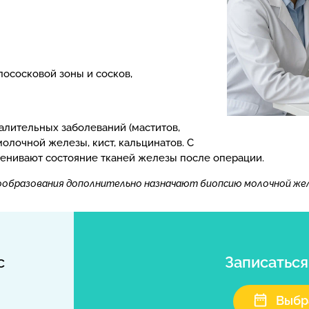
ососковой зоны и сосков,
лительных заболеваний (маститов,
олочной железы, кист, кальцинатов. С
енивают состояние тканей железы после операции.
вообразования дополнительно назначают биопсию молочной же
с
Записатьс
Выбр