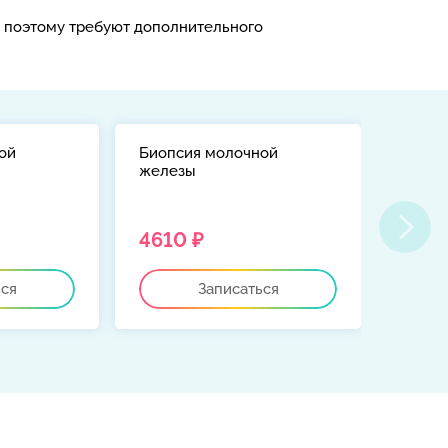
, поэтому требуют дополнительного
ой
Биопсия молочной
Эласт
железы
желез
4610 ₽
3950
ься
Записаться