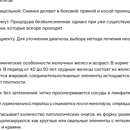
елезы.
ицельной. Снимки делают в боковой, прямой и косой проекц
инут. Процедура безболезненная, однако при уже существ
, которые вскоре проходят.
циенту. Для уточнения диагноза, выбора метода лечения н
омические особенности молочных желез и возраст. В норме
. В период от 40 до 50 лет грудные железы состоят из жел
ается жировой, соединительнотканные элементы истощаются
т плотности.
, без затемнений, четко просматриваются сосуды и лимфати
 гормональной терапии и снижается после менопаузы, операции
исывает количество патологических очагов, их форму, разме
уализируются, как круглые или овальные элементы с четким
 и краями.