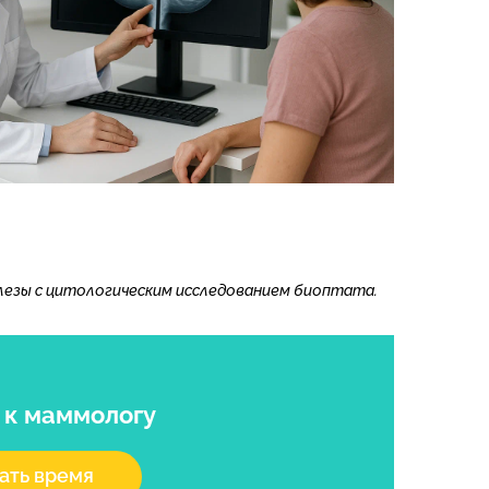
лезы с цитологическим исследованием биоптата.
я
к маммологу
ать время