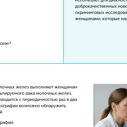
используют для диагнос
доброкачественных ново
скрининговых исследова
женщинами, которые нах
скве?
лочных желез выполняют женщинам
льпируемого рака молочных желез.
водится с периодичностью раз в два
ммографии возможно обнаружить
й.
рафии: