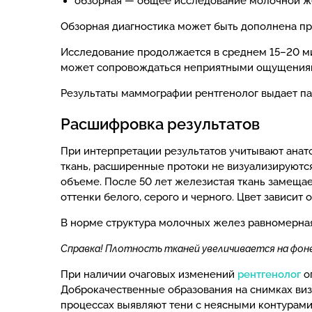
обзорная — общее исследование молочной ж
Обзорная диагностика может быть дополнена пр
Исследование продолжается в среднем 15–20 м
может сопровождаться неприятными ощущениями
Результаты маммографии рентгенолог выдает па
Расшифровка результатов
При интерпретации результатов учитывают анат
ткань, расширенные протоки не визуализируются
объеме. После 50 лет железистая ткань замещ
оттенки белого, серого и черного. Цвет зависит о
В норме структура молочных желез равномерная
Справка! Плотность тканей увеличивается на фоне
При наличии очаговых изменений
рентгенолог
оп
Доброкачественные образования на снимках виз
процессах выявляют тени с неясными контурами