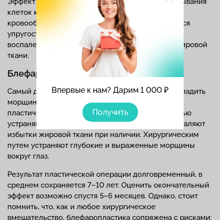
Эффект мезотерапии достигается путем подпитывания
клеток кожи, активации их метаболизма и
кровообращения. Кроме омоложения повышается
упругость кожи, увлажненность, прекращается
воспаление при наличии, уменьшается объем жировой
ткани.
Блефаропластика
Впервые к нам? Дарим 1 000 ₽
Самый действенный способ, чтобы надолго разгладить
морщины под глазами — блефаропластика. Это
Получить
пластическая операция, в ходе которой полностью
устраняют возрастные изменения вокруг глаз, удаляют
избытки жировой ткани при наличии. Хирургическим
путем устраняют глубокие и выраженные морщины
вокруг глаз.
Результат пластической операции долговременный, в
среднем сохраняется 7–10 лет. Оценить окончательный
эффект возможно спустя 5–6 месяцев. Однако, стоит
помнить, что, как и любое хирургическое
вмешательство, блефаропластика сопряжена с рисками: