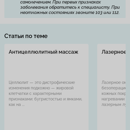
самолечением. При первых признаках
заболевания обратитесь к специалисту. При
неотложных состояниях звоните 103 или 112.
Статьи по теме
Антицеллюлитный массаж
Лазерное 
Целлюлит — это дистрофические
Лазерное омо
изменения подкожно — жировой
безоперацион
клетчатки с характерными
кожных покров
признаками: бугристостью и ямками,
нагревании п
как на ...
лазерным лучом