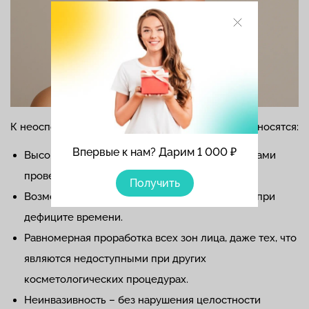
К неоспоримым плюсам миостимуляции лица относятся:
Впервые к нам? Дарим 1 000 ₽
Высокая эффективность, подтвержденная годами
проведения процедур.
Получить
Возможность улучшить состояние кожи лица при
дефиците времени.
Равномерная проработка всех зон лица, даже тех, что
являются недоступными при других
косметологических процедурах.
Неинвазивность – без нарушения целостности