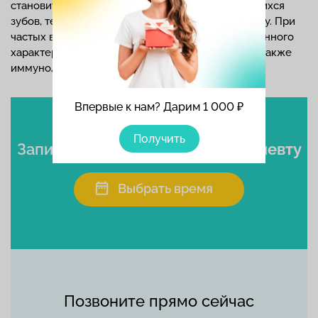
становится причиной разрушения соприкасающихся
зубов, терапевт направляет пациента к ортодонту. При
частых воспалительных заболеваниях инфекционного
характера требуется помощь инфекциониста, а также
иммунолога.
Впервые к нам? Дарим 1 000 ₽
Получить
Записаться
к стоматологу-терапевту
Выбрать время
Позвоните прямо сейчас