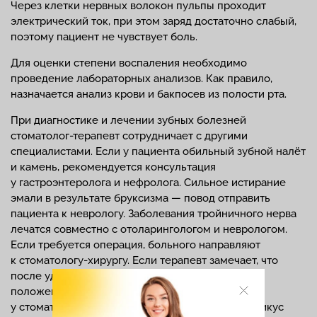
Через клетки нервных волокон пульпы проходит
электрический ток, при этом заряд достаточно слабый,
поэтому пациент не чувствует боль.
Для оценки степени воспаления необходимо
проведение лабораторных анализов. Как правило,
назначается анализ крови и бакпосев из полости рта.
При диагностике и лечении зубных болезней
стоматолог-терапевт сотрудничает с другими
специалистами. Если у пациента обильный зубной налёт
и камень, рекомендуется консультация
у гастроэнтеролога и нефролога. Сильное истирание
эмали в результате бруксизма — повод отправить
пациента к неврологу. Заболевания тройничного нерва
лечатся совместно с отоларингологом и неврологом.
Если требуется операция, больного направляют
к стоматологу-хирургу. Если терапевт замечает, что
после удаления зуба соседние начали менять
положение, рекомендуется протезирование
у стоматолога-ортопеда. Если неправильный прикус