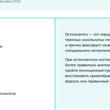
Декабря 2025
Остеосинтез — это хиру
тяжелых оскольчатых пе
и прочно фиксирует ме
ра
специального металлич
При остеосинтезе костна
более правильно анатом
пройти полноценный кур
восстановить кровообра
вернуть ему привычный
осинтеза