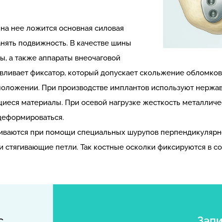
а нее ложится основная силовая
анять подвижность. В качестве шины
, а также аппараты внеочаговой
навливает фиксатор, который допускает скольжение обломко
положении. При производстве имплантов используют нержав
еся материалы. При осевой нагрузке жесткость металлическ
деформироваться.
ваются при помощи специальных шурупов перпендикулярно
 стягивающие петли. Так костные осколки фиксируются в со
с
Запи