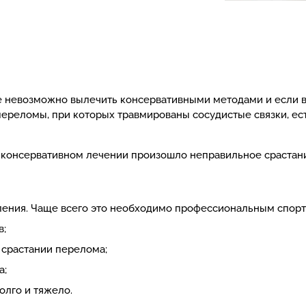
ые невозможно вылечить консервативными методами и если
ереломы, при которых травмированы сосудистые связки, ест
и консервативном лечении произошло неправильное срастан
ления. Чаще всего это необходимо профессиональным спо
в;
срастании перелома;
а;
олго и тяжело.