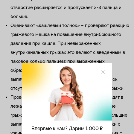
отверстие расширяется и пропускает 2-3 пальца и
больше.
Оценивают «кашлевый толчок» – проверяют реакцию
грыжевого мешка на повышение внутрибрюшного
давления при кашле. При невыраженных
внутриканальных грыжах это делают с введенным в
паховое кольцо пальцем; при выраженных
образованиях накладывают руку на само
выпячивание. Если при кашле реакция на толчок
отсутствует, есть подозрение на ущемление грыжи.
Проверяют вправляемость – процедуру проводят в
лежачем положении. Обычные косые и прямые
грыжи должны легко вправляться на место. Большие
выпячивания, а также скользящие грыжи, грыжи с
Впервые к нам? Дарим 1 000 ₽
узким отверстием и высоким риском ущемления с