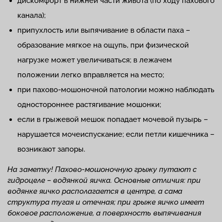
дискомфорт в нижней части живота (по ходу пахового
канала);
припухлость или выпячивание в области паха –
образование мягкое на ощупь, при физической
нагрузке может увеличиваться; в лежачем
положении легко вправляется на место;
при пахово-мошоночной патологии можно наблюдать
одностороннее растягивание мошонки;
если в грыжевой мешок попадает мочевой пузырь –
нарушается мочеиспускание; если петли кишечника –
возникают запоры.
На заметку! Пахово-мошоночную грыжу путают с
гидроцеле – водянкой яичка. Основные отличия: при
водянке яичко располагается в центре, а сама
структура тугая и отечная; при грыже яичко имеет
боковое расположение, а поверхность выпячивания