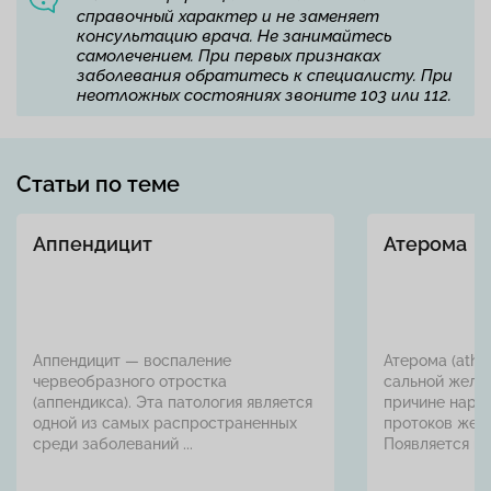
справочный характер и не заменяет
консультацию врача. Не занимайтесь
самолечением. При первых признаках
заболевания обратитесь к специалисту. При
неотложных состояниях звоните 103 или 112.
Статьи по теме
Аппендицит
Атерома
Аппендицит — воспаление
Атерома (athe
червеобразного отростка
сальной желе
(аппендикса). Эта патология является
причине нару
одной из самых распространенных
протоков жел
среди заболеваний ...
Появляется на .