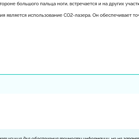
тороне большого пальца ноги, встречается и на других участк
я является использование CO2-лазера. Он обеспечивает то
ет усилия для обеспечения точности информации, но не гарант