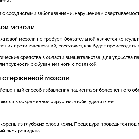
чения.
м с сосудистыми заболеваниями, нарушением свертываемост
вой мозоли
жневой мозоли не требует. Обязательной является консуль
ления противопоказаний, расскажет, как будет происходить 
ические средства в области вмешательства. Для удобства п
ли трудности с обуванием ноги с повязкой.
 стержневой мозоли
йственный способ избавления пациента от болезненного обр
ются в современной хирургии, чтобы удалить ее:
 корень из глубоких слоев кожи. Процедура проводится по
ый риск рецидива.