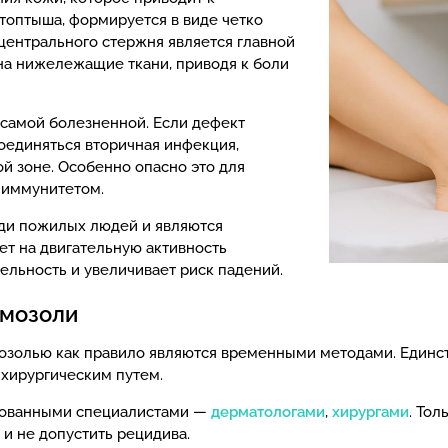
атоптыша, формируется в виде четко
центрального стержня является главной
 на нижележащие ткани, приводя к боли
 самой болезненной. Если дефект
соединяться вторичная инфекция,
й зоне. Особенно опасно это для
 иммунитетом.
ди пожилых людей и являются
ет на двигательную активность
ельность и увеличивает риск падений.
 мозоли
озолью как правило являются временными методами. Единс
е хирургическим путем.
рованными специалистами —
дерматологами
,
хирургами
. Тол
и не допустить рецидива.