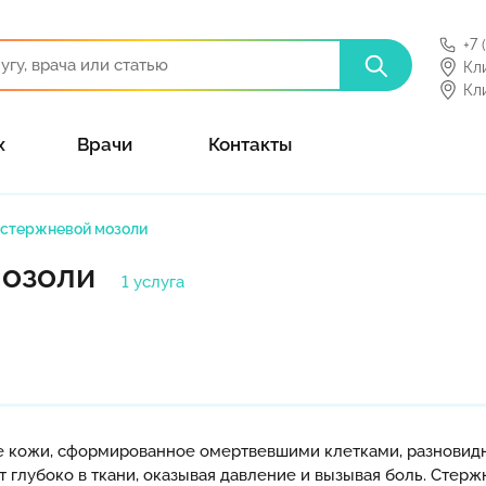
+7 
Кл
Кл
х
Врачи
Контакты
 стержневой мозоли
мозоли
1 услуга
 кожи, сформированное омертвевшими клетками, разновидн
ит глубоко в ткани, оказывая давление и вызывая боль. Сте