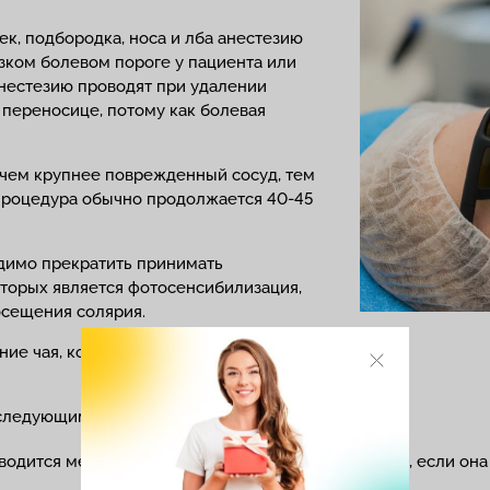
ек, подбородка, носа и лба анестезию
зком болевом пороге у пациента или
анестезию проводят при удалении
 переносице, потому как болевая
 чем крупнее поврежденный сосуд, тем
процедура обычно продолжается 40-45
одимо прекратить принимать
торых является фотосенсибилизация,
осещения солярия.
ние чая, кофе и шоколада. Не следует
 следующим образом:
водится местная анестезия, но только в том случае, если он