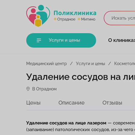
О клиника
Услуги и цены
Медицинский центр
Услуги и цены
Косметол
Удаление сосудов на л
В Отрадном
Цены
Описание
Отзывы
Удаление сосудов на лице лазером
— современн
(запаивание) патологических сосудов, из-за че