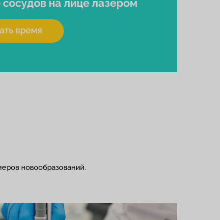
 сосудов на лице лазером
ать время
меров новообразований.