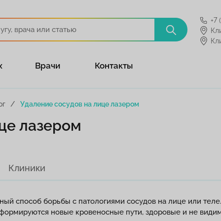
+7 
Кл
Кл
х
Врачи
Контакты
ог
Удаление сосудов на лице лазером
ице лазером
Клиники
ый способ борьбы с патологиями сосудов на лице или теле
го формируются новые кровеносные пути, здоровые и не види