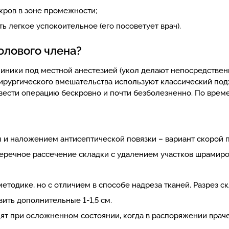
кров в зоне промежности;
 легкое успокоительное (его посоветует врач).
олового члена?
ники под местной анестезией (укол делают непосредственно
хирургического вмешательства используют классический по
вести операцию бескровно и почти безболезненно. По врем
 и наложением антисептической повязки – вариант скорой 
еречное рассечение складки с удалением участков шрамиро
етодике, но с отличием в способе надреза тканей. Разрез 
вить дополнительные 1-1,5 см.
ят при осложненном состоянии, когда в распоряжении враче