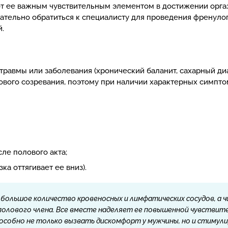
ют ее важным чувствительным элементом в достижении орга
лательно обратиться к специалисту для проведения френуло
.
травмы или заболевания (хронический баланит, сахарный диа
вого созревания, поэтому при наличии характерных симптом
ле полового акта;
а оттягивает ее вниз).
 большое количество кровеносных и лимфатических сосудов, а 
полового члена. Все вместе наделяет ее повышенной чувстви
особно не только вызвать дискомфорт у мужчины, но и стимул