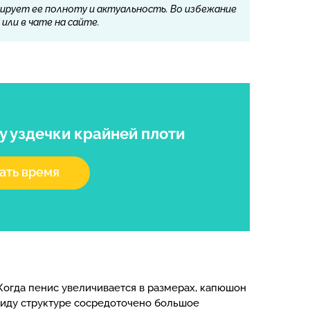
ирует ее полноту и актуальность. Во избежание
или в чате на сайте.
у уздечки крайней плоти
ать время
Когда пенис увеличивается в размерах, капюшон
 виду структуре сосредоточено большое