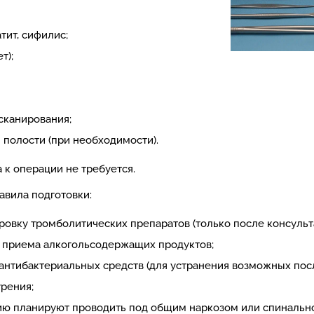
тит, сифилис;
т);
сканирования;
 полости (при необходимости).
а к операции не требуется.
вила подготовки:
ровку тромболитических препаратов (только после консульта
т приема алкогольсодержащих продуктов;
 антибактериальных средств (для устранения возможных по
урения;
ацию планируют проводить под общим наркозом или спинально