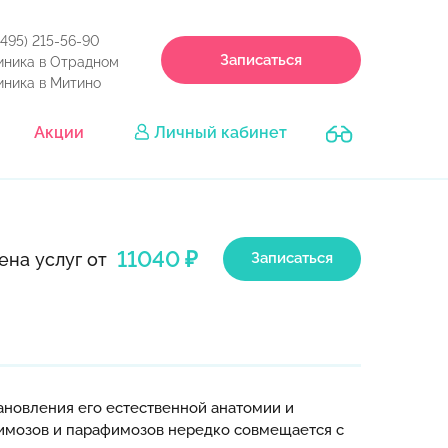
(495) 215-56-90
Записаться
иника в Отрадном
иника в Митино
Акции
Личный кабинет
11040 ₽
ена услуг от
Записаться
ановления его естественной анатомии и
имозов и парафимозов нередко совмещается с