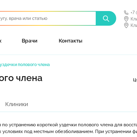
+7 
Кл
Кл
х
Врачи
Контакты
уздечки полового члена
ого члена
ц
Клиники
 по устранению короткой уздечки полового члена для восст
х условиях под местным обезболиванием. При устранении ф