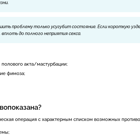
зни.
ть проблему только усугубит состояние. Если короткую узде
 вплоть до полного неприятия секса.
 полового акта/мастурбации;
ие фимоза;
ивопоказана?
ческая операция с характерным списком возможных противо
емы;