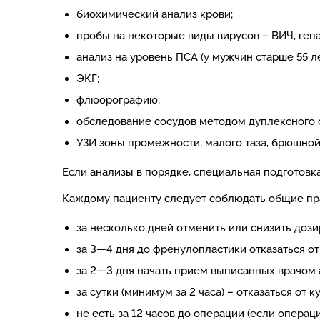
биохимический анализ крови;
пробы на некоторые виды вирусов – ВИЧ, гепа
анализ на уровень ПСА (у мужчин старше 55 ле
ЭКГ;
флюорографию;
обследование сосудов методом дуплексного 
УЗИ зоны промежности, малого таза, брюшной
Если анализы в порядке, специальная подготовк
Каждому пациенту следует соблюдать общие пра
за несколько дней отменить или снизить дози
за 3—4 дня до френулопластики отказаться о
за 2—3 дня начать прием выписанных врачом
за сутки (минимум за 2 часа) – отказаться от к
не есть за 12 часов до операции (если опер