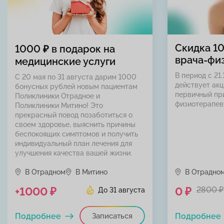
Скидка 1
1000 ₽ в подарок на
врача-фи
медицинские услуги
В период с 21.
С 20 мая по 31 августа дарим 1000
действует акц
бонусных рублей новым пациентам
первичный пр
Поликлиники Отрадное и
физиотерапев
Поликлиники Митино! Это
прекрасный повод позаботиться о
своем здоровье, выяснить причины
беспокоящих симптомов и получить
индивидуальный план лечения для
улучшения качества вашей жизни.
В Отрадном
В Митино
В Отрадно
+1000 ₽
0 ₽
2800 ₽
До 31 августа
Подробнее
Записаться
Подробнее