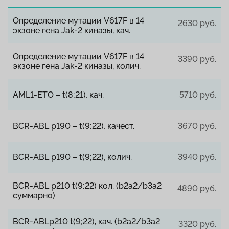
Определение мутации V617F в 14
2630 руб.
экзоне гена Jak-2 киназы, кач.
Определение мутации V617F в 14
3390 руб.
экзоне гена Jak-2 киназы, колич.
AML1-ETO – t(8;21), кач.
5710 руб.
BCR-ABL p190 – t(9;22), качест.
3670 руб.
BCR-ABL p190 – t(9;22), колич.
3940 руб.
BCR-ABL p210 t(9;22) кол. (b2a2/b3a2
4890 руб.
суммарно)
BCR-ABLp210 t(9;22), кач. (b2a2/b3a2
3320 руб.