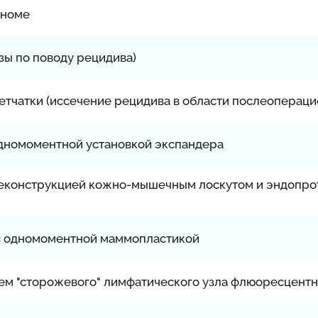
еноме
ы по поводу рецидива)
тчатки (иссечение рецидива в области послеопераци
одномоментной установкой экспандера
реконструкцией кожно-мышечным лоскутом и эндопро
с одномоментной маммопластикой
ем "сторожевого" лимфатического узла флюоресцент