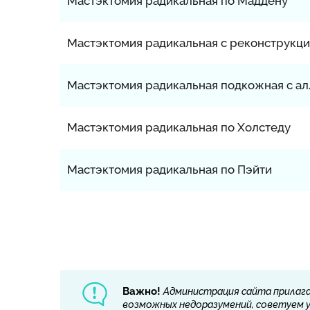
Мастэктомия радикальная по Маддену
Мастэктомия радикальная с реконструкц
Мастэктомия радикальная подкожная с а
Мастэктомия радикальная по Холстеду
Мастэктомия радикальная по Пэйти
Важно!
Администрация сайта прилага
возможных недоразумений, советуем ут