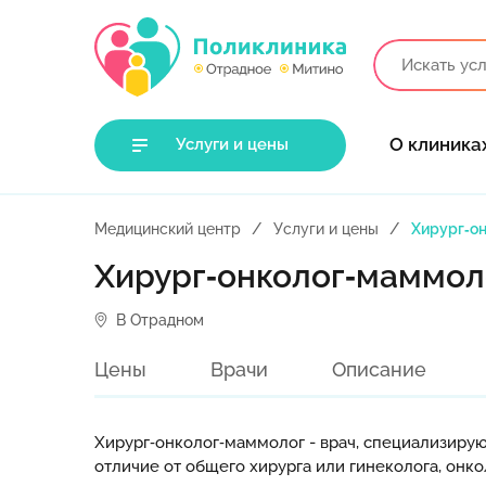
О клиника
Услуги и цены
Медицинский центр
Услуги и цены
Хирург‑о
Хирург‑онколог‑маммол
В Отрадном
Цены
Врачи
Описание
Хирург‑онколог‑маммолог - врач, специализиру
отличие от общего хирурга или гинеколога, он