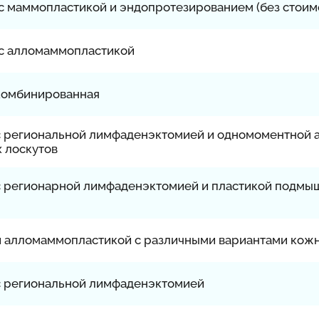
с маммопластикой и эндопротезированием (без стоим
 с алломаммопластикой
комбинированная
с региональной лимфаденэктомией и одномоментной 
 лоскутов
с регионарной лимфаденэктомией и пластикой подмы
 алломаммопластикой с различными вариантами кож
с региональной лимфаденэктомией