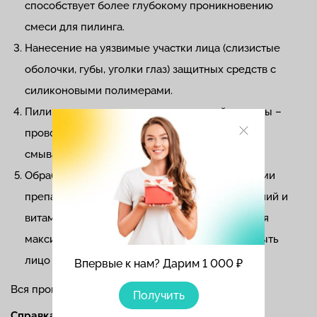
способствует более глубокому проникновению
смеси для пилинга.
Нанесение на уязвимые участки лица (слизистые
оболочки, губы, уголки глаз) защитных средств с
силиконовыми полимерами.
Пилинг кожи препаратом азелаиновой кислоты –
проводится в течение 5-7 минут, затем состав
смывают с лица дистиллированной водой.
Обработка кожи успокаивающими и защитными
препаратами, содержащими экстракты растений и
витамин Е – после этого этапа для достижения
максимального эффекта рекомендуется не мыть
лицо в течение 4-6 часов.
Впервые к нам? Дарим 1 000 ₽
Вся процедура занимает 30-40 минут.
Получить
Справка!
После азелаинового пилинга могут