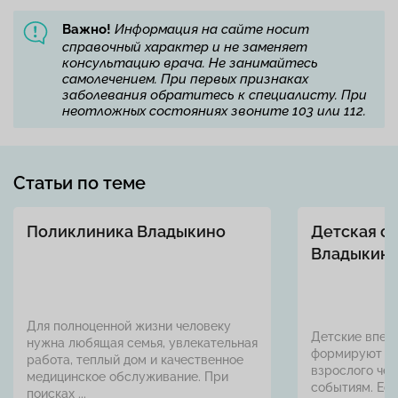
Важно!
Информация на сайте носит
справочный характер и не заменяет
консультацию врача. Не занимайтесь
самолечением. При первых признаках
заболевания обратитесь к специалисту. При
неотложных состояниях звоните 103 или 112.
Статьи по теме
Поликлиника Владыкино
Детская с
Владыкин
Для полноценной жизни человеку
Детские впеч
нужна любящая семья, увлекательная
формируют о
работа, теплый дом и качественное
взрослого чел
медицинское обслуживание. При
событиям. Ес
поисках ...