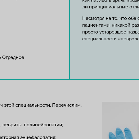
как называть врача прав
ли принципиальные отлич
Несмотря на то, что оба
пациентами, никакой ра
просто устаревшее назва
специальности «невроло
е Отрадное
ач этой специальности. Перечислим,
, невриты, полинейропатии;
ляторная энцефалопатия;