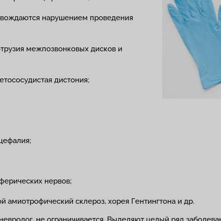
овождаются нарушением проведения
отрузия межпозвонковых дисков и
етососудистая дистония;
цефалия;
ферических нервов;
й амиотрофический склероз, хорея Гентингтона и др.
невролог, не ограничивается. Выделяют целый ряд заболева