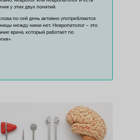
ильно: невролог или невропатолог и есть
ия у этих двух понятий.
 слова по сей день активно употребляются
зницы между ними нет. Невропатолог – это
ние врача, который работает по
гия».