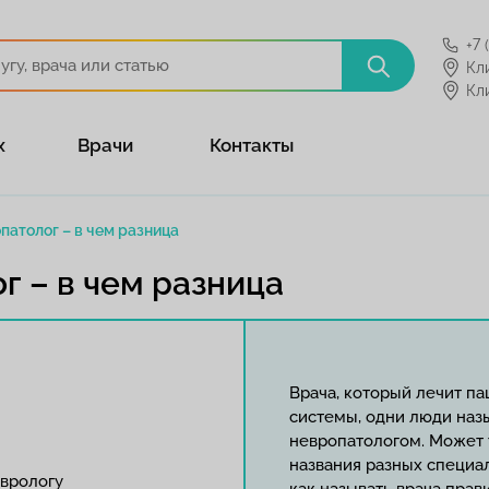
+7 
Кл
Кл
х
Врачи
Контакты
патолог – в чем разница
г – в чем разница
Врача, который лечит п
системы, одни люди наз
невропатологом. Может т
названия разных специал
врологу