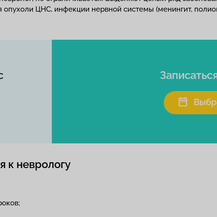
я опухоли ЦНС, инфекции нервной системы (менингит, полио
с
Записатьс
Выбр
я к неврологу
роков;