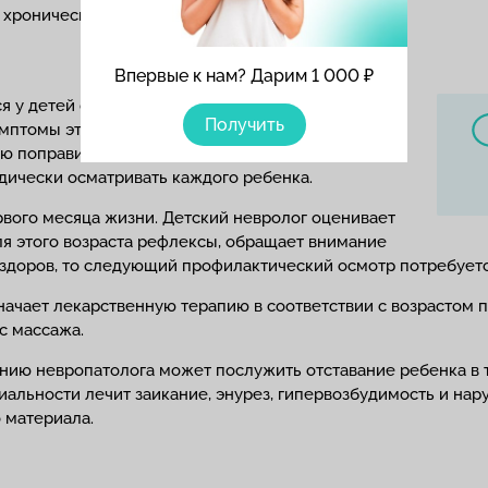
 хронические боли, инвалидность.
Впервые к нам? Дарим 1 000 ₽
у детей самого разного возраста, в том числе у
Получить
мптомы этих болезней и назначено оптимальное
ю поправиться. Поэтому невропатолог – это
дически осматривать каждого ребенка.
вого месяца жизни. Детский невролог оценивает
ля этого возраста рефлексы, обращает внимание
 здоров, то следующий профилактический осмотр потребуетс
начает лекарственную терапию в соответствии с возрастом 
с массажа.
ию невропатолога может послужить отставание ребенка в т
ециальности лечит заикание, энурез, гипервозбудимость и на
 материала.