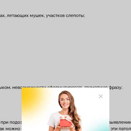
зах, летающих мушек, участков слепоты;
зыком, невозможности сформулировать грамотную фразу;
я при подозрении на травму нервной системы. При выявлен
ак можно скорее, так как без правильного лечения эти пато