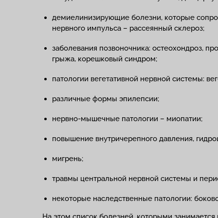
демиелинизирующие болезни, которые сопр
нервного импульса – рассеянный склероз;
заболевания позвоночника: остеохондроз, пр
грыжа, корешковый синдром;
патологии вегетативной нервной системы: вег
различные формы эпилепсии;
нервно-мышечные патологии – миопатии;
повышение внутричерепного давления, гидро
мигрень;
травмы центральной нервной системы и пери
некоторые наследственные патологии: боково
На этом список болезней, которыми занимается 