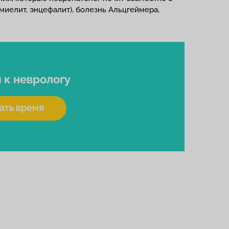
миелит, энцефалит), болезнь Альцгеймера,
я
к неврологу
ать время