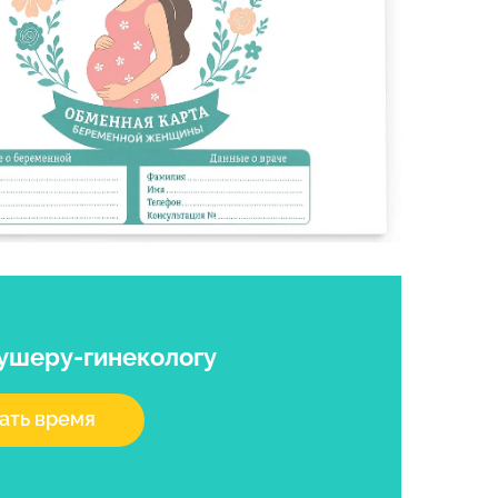
кушеру-гинекологу
ать время