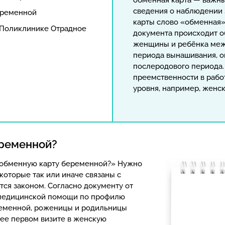
обменная карта — важны
сведения о наблюдении 
еременной
карты слово «обменная»
Поликлинике Отрадное
документа происходит о
женщины и ребёнка меж
периода вынашивания, о
послеродового периода. 
преемственности в рабо
уровня, например, женс
еременной?
 обменную карту беременной?» Нужно
 которые так или иначе связаны с
ся законом. Согласно документу от
 медицинской помощи по профилю
ременной, роженицы и родильницы
 ее первом визите в женскую