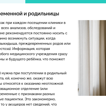
ременной и родильницы
как при каждом посещении клиники в
 всех анализов, обследований и
не рекомендуется постоянно носить с
нно возникнуть ситуации, когда
а выкидыша, преждевременных родов или
стоза). Информация, которая
юбого медицинского учреждения сразу
амы и будущего ребёнка, что поможет
) нужна при поступлении в родильный
а, ей, конечно же, окажут всю
ы относятся к оказанию неотложной
ервационное отделение (или
еременные с признаками разных
е пациентки. Это закономерно,
то у акушеров нет сведений, что