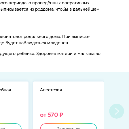
вого периода, о проведённых оперативных
 выписывается из роддома, чтобы в дальнейшем
неонатолог родильного дома. При выписке
де будет наблюдаться младенец.
дущего ребенка. Здоровье матери и малыша во
ебная
Анестезия
Консу
гинек
от 570 ₽
от 2