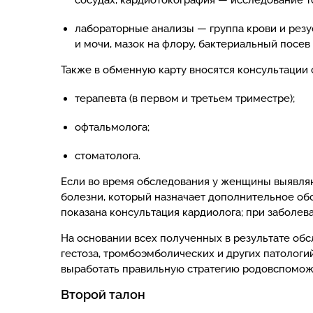
сосудах, кардиотокография — исследование т
лабораторные анализы — группа крови и резус
и мочи, мазок на флору, бактериальный посе
Также в обменную карту вносятся консультации
терапевта (в первом и третьем триместре);
офтальмолога;
стоматолога.
Если во время обследования у женщины выявляю
болезни, который назначает дополнительное обс
показана консультация кардиолога; при заболе
На основании всех полученных в результате об
гестоза, тромбоэмболических и других патологи
выработать правильную стратегию родовспомож
Второй талон