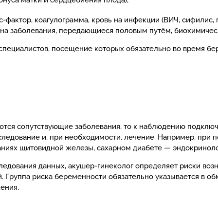
онуса матки и сердцебиения плода);
-фактор, коагулограмма, кровь на инфекции (ВИЧ, сифилис, 
в на заболевания, передающиеся половым путём, биохимичес
 специалистов, посещение которых обязательно во время бе
тся сопутствующие заболевания, то к наблюдению подключа
ледование и, при необходимости, лечение. Например, при 
ваниях щитовидной железы, сахарном диабете — эндокринол
следования данных, акушер-гинеколог определяет риски во
й. Группа риска беременности обязательно указывается в об
ения.