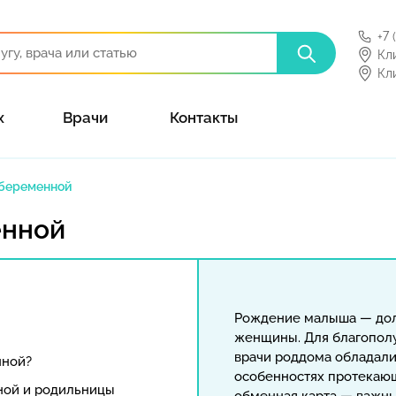
+7 
Кл
Кл
х
Врачи
Контакты
 беременной
енной
Рождение малыша — дол
женщины. Для благополу
врачи роддома обладал
нной?
особенностях протекающ
ной и родильницы