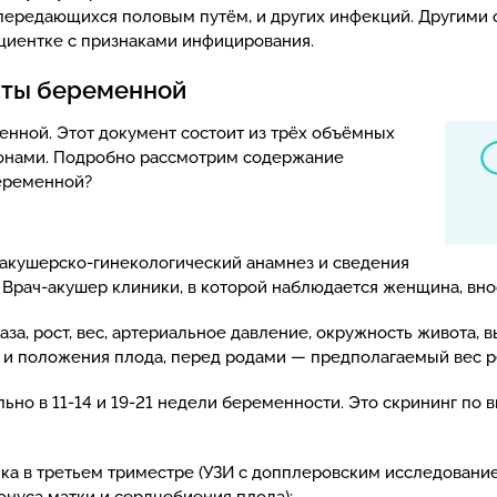
передающихся половым путём, и других инфекций. Другими с
циентке с признаками инфицирования.
рты беременной
енной. Этот документ состоит из трёх объёмных
лонами. Подробно рассмотрим содержание
беременной?
 акушерско-гинекологический анамнез и сведения
 Врач-акушер клиники, в которой наблюдается женщина, вн
за, рост, вес, артериальное давление, окружность живота, в
и положения плода, перед родами — предполагаемый вес ре
льно в 11-14 и 19-21 недели беременности. Это скрининг п
ка в третьем триместре (УЗИ с допплеровским исследовани