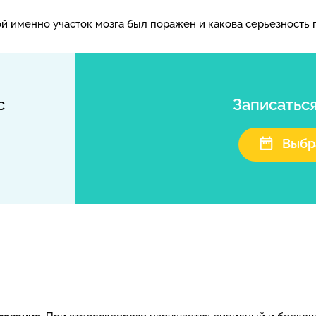
кой именно участок мозга был поражен и какова серьезность
с
Записатьс
Выбр