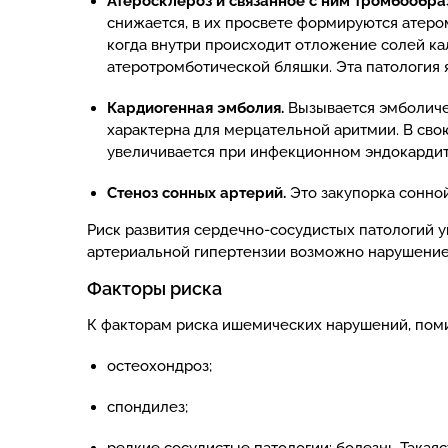
Атеросклероз и связанное с ним тромбообра
снижается, в их просвете формируются атеро
когда внутри происходит отложение солей ка
атеротромботической бляшки. Эта патология 
Кардиогенная эмболия.
Вызывается эмболиче
характерна для мерцательной аритмии. В сво
увеличивается при инфекционном эндокардит
Стеноз сонных артерий.
Это закупорка сонно
Риск развития сердечно-сосудистых патологий у
артериальной гипертензии возможно нарушение
Факторы риска
К факторам риска ишемических нарушений, поми
остеохондроз;
спондилез;