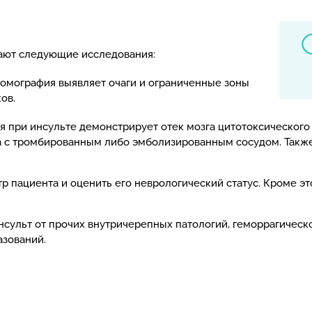
чают следующие исследования:
томография выявляет очаги и ограниченные зоны
ков.
я при инсульте демонстрирует отек мозга цитотоксического
ка с тромбированным либо эмболизированным сосудом. Так
 пациента и оценить его неврологический статус. Кроме эт
льт от прочих внутричерепных патологий, геморрагическо
азований.