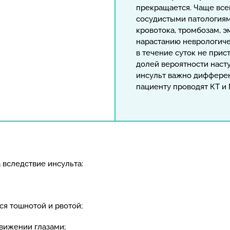
прекращается. Чаще все
сосудистыми патология
кровотока, тромбозам, 
нарастанию неврологиче
в течение суток не прис
долей вероятности наст
инсульт важно дифферен
пациенту проводят КТ и 
 вследствие инсульта:
я тошнотой и рвотой;
движении глазами;