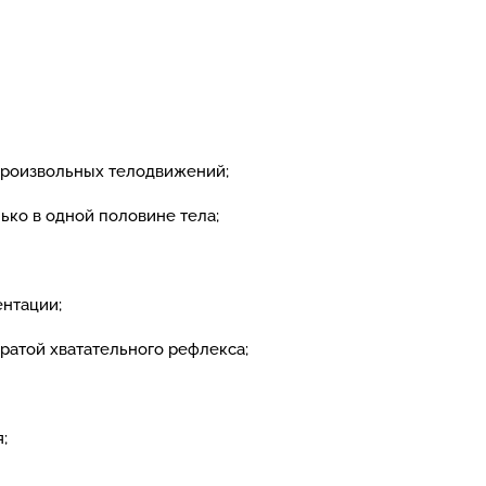
 произвольных телодвижений;
ко в одной половине тела;
нтации;
ратой хватательного рефлекса;
;