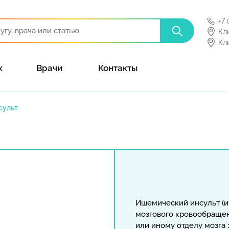
+7 
Кл
Кл
х
Врачи
Контакты
сульт
Ишемический инсульт (и
мозгового кровообращен
или иному отделу мозга