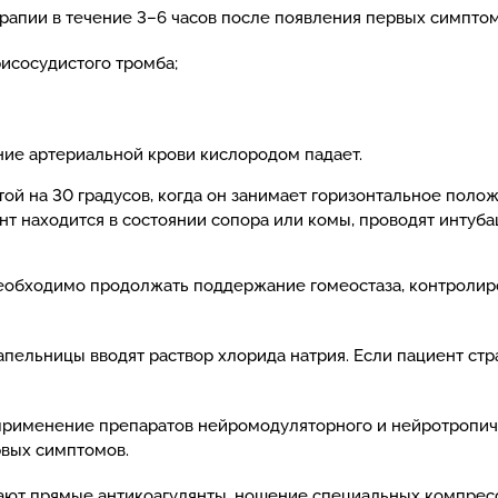
рапии в течение 3–6 часов после появления первых симпто
исосудистого тромба;
ение артериальной крови кислородом падает.
ой на 30 градусов, когда он занимает горизонтальное пол
ент находится в состоянии сопора или комы, проводят интуб
 необходимо продолжать поддержание гомеостаза, контролир
пельницы вводят раствор хлорида натрия. Если пациент ст
применение препаратов нейромодуляторного и нейротропиче
рвых симптомов.
чают прямые антикоагулянты, ношение специальных компрес