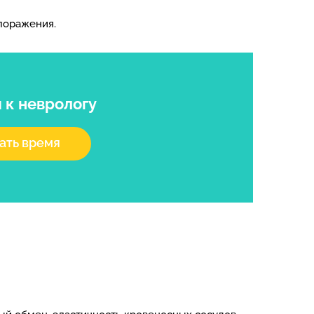
 поражения.
я
к неврологу
ать время