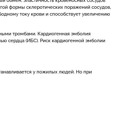
й обмен, эластичность кровеносных сосудов
угой формы склеротических поражений сосудов,
бодному току крови и способствует увеличению
ными тромбами. Кардиогенная эмболия
ью сердца (ИБС). Риск кардиогенной эмболии
станавливается у пожилых людей. Но при