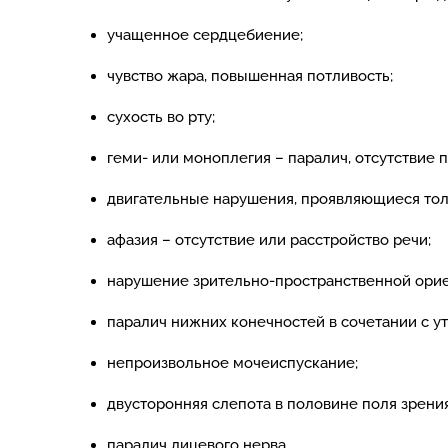
учащенное сердцебиение;
чувство жара, повышенная потливость;
сухость во рту;
геми- или моноплегия – паралич, отсутствие
двигательные нарушения, проявляющиеся толь
афазия – отсутствие или расстройство речи;
нарушение зрительно-пространственной орие
паралич нижних конечностей в сочетании с ут
непроизвольное мочеиспускание;
двусторонняя слепота в половине поля зрения
паралич лицевого нерва.