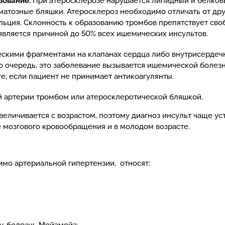
зование.
При атеросклерозе нарушается липидный и белковы
матозные бляшки. Атеросклероз необходимо отличать от др
льция. Склонность к образованию тромбов препятствует сво
является причиной до 50% всех ишемических инсультов.
скими фрагментами на клапанах сердца либо внутрисердеч
ю очередь, это заболевание вызывается ишемической болезн
е, если пациент не принимает антикоагулянты.
й артерии тромбом или атеросклеротической бляшкой.
величивается с возрастом, поэтому диагноз инсульт чаще у
 мозгового кровообращения и в молодом возрасте.
мо артериальной гипертензии, относят: