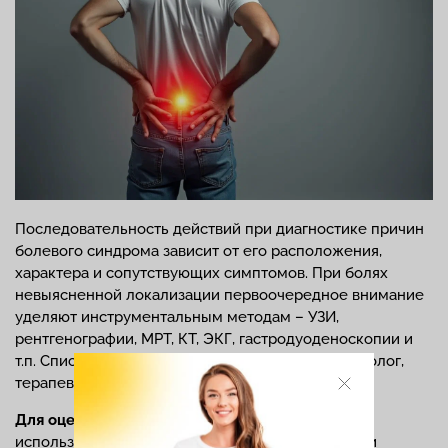
Последовательность действий при диагностике причин
болевого синдрома зависит от его расположения,
характера и сопутствующих симптомов. При болях
невыясненной локализации первоочередное внимание
уделяют инструментальным методам – УЗИ,
рентгенографии, МРТ, КТ, ЭКГ, гастродуоденоскопии и
т.п. Список тестов и анализов назначает травматолог,
терапевт, хирург или другой узкий специалист.
Для оценки интенсивности болевого синдрома
используют 2 системы градации – упрощенную и