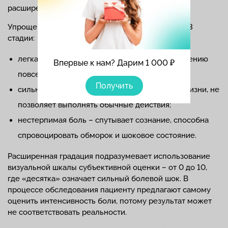
расширенную.
Упрощенная «шкала переносимости» включает 3
стадии:
легкая боль – не мешает движению и выполнению
Впервые к нам? Дарим 1 000 ₽
повседневных дел;
Получить
сильная боль – нарушает нормальный ритм жизни, не
позволяет выполнять обычные действия;
нестерпимая боль – спутывает сознание, способна
спровоцировать обморок и шоковое состояние.
Расширенная градация подразумевает использование
визуальной шкалы субъективной оценки – от 0 до 10,
где «десятка» означает сильный болевой шок. В
процессе обследования пациенту предлагают самому
оценить интенсивность боли, потому результат может
не соответствовать реальности.