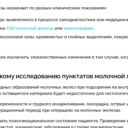
зы назначают по разным клиническим показаниям:
ди, выявленного в процессе самодиагностики или медицинск
 на
УЗИ молочной железы
или
маммографии
;
ососковой зоны: кровянистых и гнойных выделениях, покрасн
или исключить злокачественные изменения в том случае, ко
скому исследованию пунктатов молочной
дных образований молочных желез при подозрении на внут
то оставшегося материала будет недостаточно для гистологи
еременности и грудного вскармливания, лихорадка, острые
ерационный период при операциях на молочных железах.
ывать психоэмоциональное состояние пациента. Проведение
иступ, хронические заболевания в стадии декомпенсации.