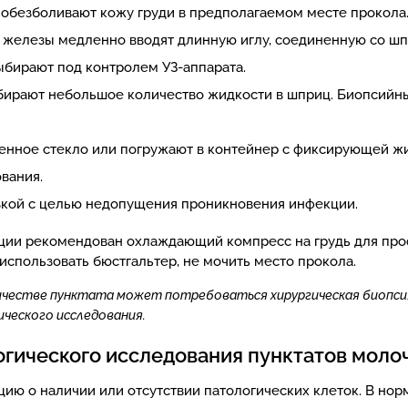
 обезболивают кожу груди в предполагаемом месте прокола
 железы медленно вводят длинную иглу, соединенную со ш
ыбирают под контролем УЗ-аппарата.
бирают небольшое количество жидкости в шприц. Биопсийны
нное стекло или погружают в контейнер с фиксирующей жид
вания.
зкой с целью недопущения проникновения инфекции.
кции рекомендован охлаждающий компресс на грудь для про
использовать бюстгальтер, не мочить место прокола.
ичестве пунктата может потребоваться хирургическая биопсия
ческого исследования.
огического исследования пунктатов мол
ю о наличии или отсутствии патологических клеток. В нор