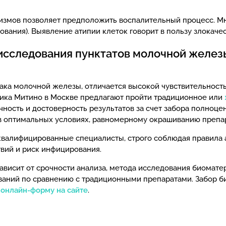
измов позволяет предположить воспалительный процесс. М
вания). Выявление атипии клеток говорит в пользу злокаче
исследования пунктатов молочной желез
ака молочной железы, отличается высокой чувствительность
ика Митино в Москве предлагают пройти традиционное или
чность и достоверность результатов за счет забора полноце
 в оптимальных условиях, равномерному окрашиванию препар
валифицированные специалисты, строго соблюдая правила а
вий и риск инфицирования.
зависит от срочности анализа, метода исследования биомате
ваний по сравнению с традиционными препаратами. Забор б
з
онлайн-форму на сайте
.