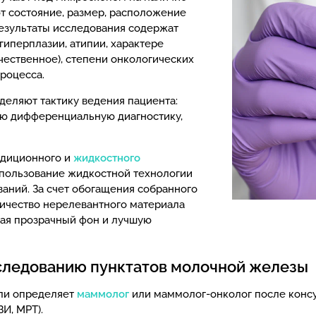
т состояние, размер, расположение
Результаты исследования содержат
иперплазии, атипии, характере
чественное), степени онкологических
роцесса.
деляют тактику ведения пациента:
ую дифференциальную диагностику,
адиционного и
жидкостного
спользование жидкостной технологии
аний. За счет обогащения собранного
личество нерелевантного материала
ивая прозрачный фон и лучшую
сследованию пунктатов молочной железы
ли определяет
маммолог
или маммолог-онколог после консу
И, МРТ).