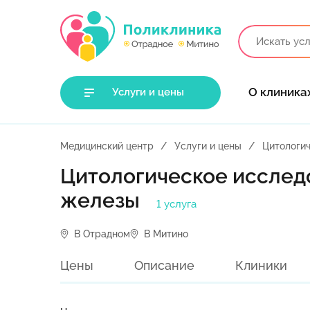
О клиника
Услуги и цены
Медицинский центр
Услуги и цены
Цитологи
Цитологическое исслед
железы
1 услуга
В Отрадном
В Митино
Цены
Описание
Клиники