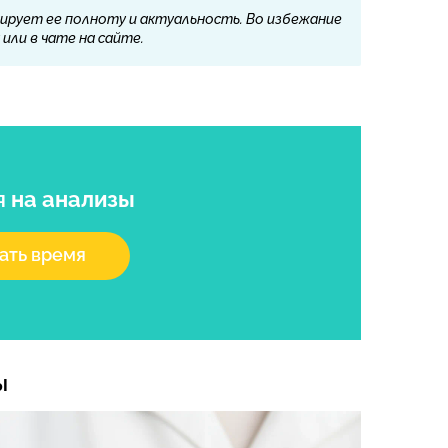
ирует ее полноту и актуальность. Во избежание
или в чате на сайте.
я
на анализы
ать время
ы