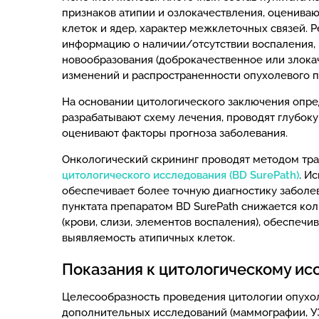
признаков атипии и озлокачествления, оцениваю
клеток и ядер, характер межклеточных связей. 
информацию о наличии/отсутствии воспаления, г
новообразования (доброкачественное или злока
изменений и распространенности опухолевого п
На основании цитологического заключения опре
разрабатывают схему лечения, проводят глубок
оценивают факторы прогноза заболевания.
Онкологический скрининг проводят методом тр
цитологического исследования (BD SurePath)
. И
обеспечивает более точную диагностику заболев
пунктата препаратом BD SurePath снижается ко
(крови, слизи, элементов воспаления), обеспеч
выявляемость атипичных клеток.
Показания к цитологическому и
Целесообразность проведения цитологии опухо
дополнительных исследований (маммографии, УЗ