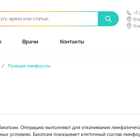
+7 
Кл
Кл
х
Врачи
Контакты
Пункция лимфоузла
иопсии. Операцию выполняют для откачивания лимфатическо
ых условиях. Биопсия показывает клеточный состав лимфоу