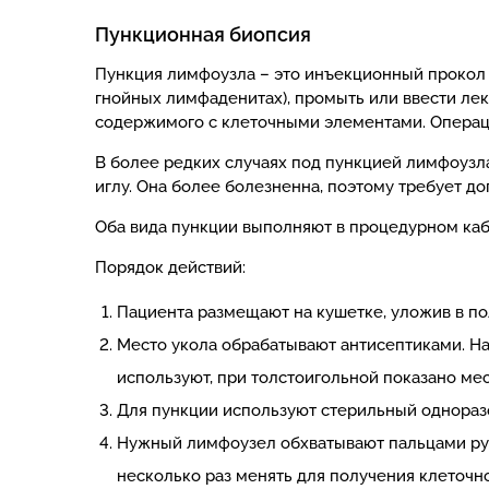
Пункционная биопсия
Пункция лимфоузла – это инъекционный прокол в
гнойных лимфаденитах), промыть или ввести ле
содержимого с клеточными элементами. Операцию
В более редких случаях под пункцией лимфоузл
иглу. Она более болезненна, поэтому требует д
Оба вида пункции выполняют в процедурном каб
Порядок действий:
Пациента размещают на кушетке, уложив в п
Место укола обрабатывают антисептиками. На
используют, при толстоигольной показано ме
Для пункции используют стерильный одноразо
Нужный лимфоузел обхватывают пальцами рук
несколько раз менять для получения клеточн