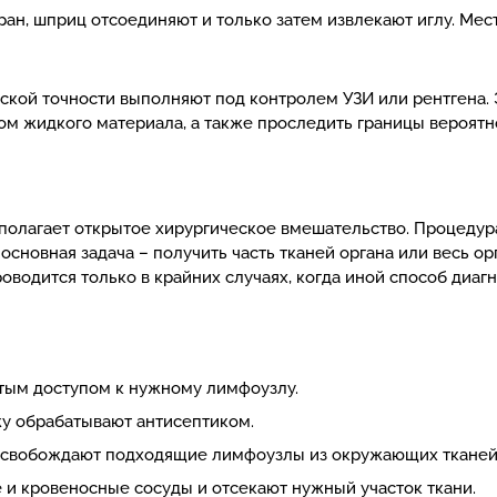
н, шприц отсоединяют и только затем извлекают иглу. Мес
кой точности выполняют под контролем УЗИ или рентгена. Э
м жидкого материала, а также проследить границы вероятно
полагает открытое хирургическое вмешательство. Процедура
основная задача – получить часть тканей органа или весь о
роводится только в крайних случаях, когда иной способ диа
ытым доступом к нужному лимфоузлу.
у обрабатывают антисептиком.
высвобождают подходящие лимфоузлы из окружающих тканей
и кровеносные сосуды и отсекают нужный участок ткани.