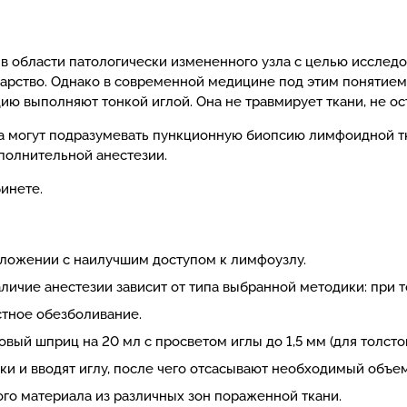
 области патологически измененного узла с целью исследов
карство. Однако в современной медицине под этим понятие
 выполняют тонкой иглой. Она не травмирует ткани, не ост
а могут подразумевать пункционную биопсию лимфоидной тк
ополнительной анестезии.
инете.
оложении с наилучшим доступом к лимфоузлу.
личие анестезии зависит от типа выбранной методики: при 
стное обезболивание.
вый шприц на 20 мл с просветом иглы до 1,5 мм (для толсто
и и вводят иглу, после чего отсасывают необходимый объе
ого материала из различных зон пораженной ткани.