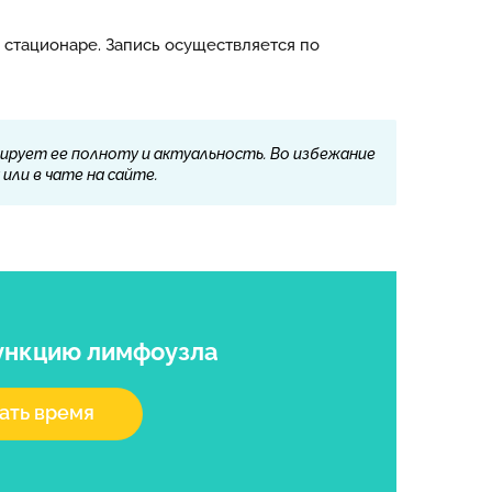
стационаре. Запись осуществляется по
ирует ее полноту и актуальность. Во избежание
или в чате на сайте.
ункцию лимфоузла
ать время