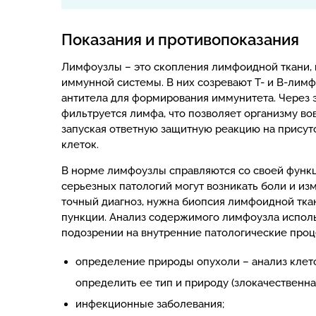
Показания и противопоказания
Лимфоузлы – это скопления лимфоидной ткани,
иммунной системы. В них созревают Т- и В-лим
антитела для формирования иммунитета. Через
фильтруется лимфа, что позволяет организму в
запуская ответную защитную реакцию на присут
клеток.
В норме лимфоузлы справляются со своей функц
серьезных патологий могут возникать боли и из
точный диагноз, нужна биопсия лимфоидной тка
пункции. Анализ содержимого лимфоузла исполь
подозрении на внутренние патологические проц
определение природы опухоли – анализ клет
определить ее тип и природу (злокачественна
инфекционные заболевания;