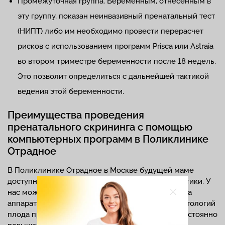
Промежуточная группа. Беременным, отнесенным в
эту группу, показан неинвазивный пренатальный тест
(НИПТ) либо им необходимо провести перерасчет
рисков с использованием программ Prisca или Astraia
во втором триместре беременности после 18 недель.
Это позволит определиться с дальнейшей тактикой
ведения этой беременности.
Преимущества проведения
пренатального скрининга с помощью
компьютерных программ в Поликлинике
Отрадное
В Поликлинике Отрадное в Москве будущей маме
доступны все программы пренатальной диагностики. У
нас можно сдать
все анализы
и
выполнить УЗИ
на
аппаратах экспертного класса для выявления патологий
плода при беременности. Наши специалисты постоянно