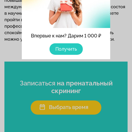
повышают свою квалификацию, участвуя в
международных конференциях, мастер-классах, состоя
в научных обществах. По доступной цене вы можете
пройти все исследования и получить
профессиональную консультацию, чтобы быть
спокойной за здоровье своего малыша. Стоимость
Впервые к нам? Дарим 1 000 ₽
можно уточнить на
сайте
и по телефонам клиники.
Получить
Записаться
на пренатальный
скрининг
Выбрать время