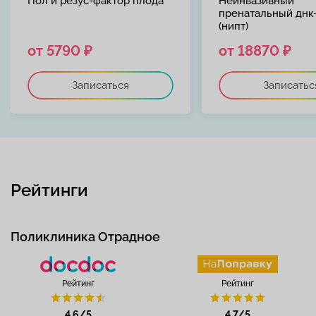
Пол и резус-фактор плода
Неинвазивный
пренатальный днк-
(нипт)
от 5790 ₽
от 18870 ₽
Записаться
Записатьс
Рейтинги
Поликлиника Отрадное
Рейтинг
Рейтинг
4.6/5
4.7/5