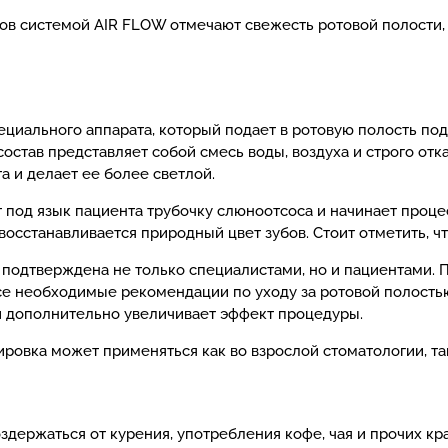
ов системой AIR FLOW отмечают свежесть ротовой полости,
ециального аппарата, который подает в ротовую полость под
состав представляет собой смесь воды, воздуха и строго от
а и делает ее более светлой.
 под язык пациента трубочку слюноотсоса и начинает проце
, восстанавливается природный цвет зубов. Стоит отметить, 
подтверждена не только специалистами, но и пациентами. П
 все необходимые рекомендации по уходу за ротовой полост
ый дополнительно увеличивает эффект процедуры.
овка может применяться как во взрослой стоматологии, так 
ержаться от курения, употребления кофе, чая и прочих кра