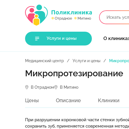
О клиника
Услуги и цены
Медицинский центр
Услуги и цены
Микропро
Микропротезирование
В Отрадном
В Митино
Цены
Описание
Клиники
При разрушении коронковой части стенки зубно
сохранить зуб, применяется современная метод