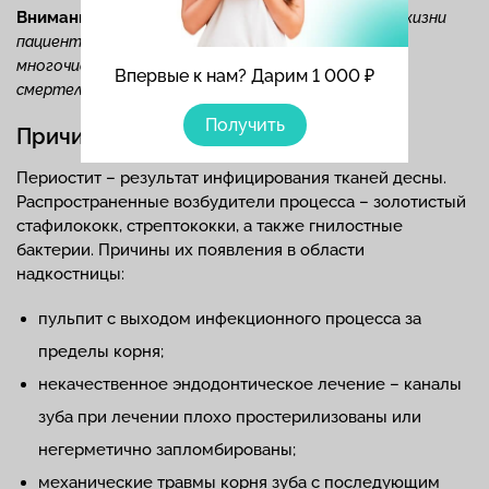
Внимание!
3 стадия периостита – прямая угроза жизни
пациента. Промедление может стать причиной
многочисленных осложнений, вплоть до сепсиса со
Впервые к нам? Дарим 1 000 ₽
смертельным исходом.
Получить
Причины воспаления
Периостит – результат инфицирования тканей десны.
Распространенные возбудители процесса – золотистый
стафилококк, стрептококки, а также гнилостные
бактерии. Причины их появления в области
надкостницы:
пульпит с выходом инфекционного процесса за
пределы корня;
некачественное эндодонтическое лечение – каналы
зуба при лечении плохо простерилизованы или
негерметично запломбированы;
механические травмы корня зуба с последующим