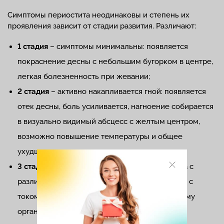
Симптомы периостита неодинаковы и степень их
проявления зависит от стадии развития. Различают:
1 стадия
– симптомы минимальны: появляется
покраснение десны с небольшим бугорком в центре,
легкая болезненность при жевании;
2 стадия
– активно накапливается гной: появляется
отек десны, боль усиливается, нагноение собирается
в визуально видимый абсцесс с желтым центром,
возможно повышение температуры и общее
ухудшение состояния;
3 стадия
– запущенная: развивается флегмона с
разлитием гноя по внутренним тканям, откуда с
током крови быстро распространяется по всему
организму.