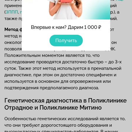
применяется при диагностике различных инфекций
(
ЗППП
,
гепатиты
,
ВИЧ
, боррелиоз, туберкулез и др.), а
также при диагностике аллергических заболеваний.
Впервые к нам? Дарим 1 000 ₽
Метод флуоресцентной гибридизации (FISH)
. Этот
метод наиболее актуален при диагностике
Получить
онкологических, гематологических заболеваний, он
позволяет выявить поврежденные фрагменты ДНК.
Положительным моментом является то, что
исследование проводятся достаточно быстро – до 3-х
суток. Также этот метод используется в пренатальной
диагностике, при этом он достаточно специфичен и
используется в основном для опровержения или
подтверждения предполагаемого диагноза.
Генетическая диагностика в Поликлинике
Отрадное и Поликлинике Митино
Особенностью генетических исследований является то,
что они требуют дорогостоящего оборудования и
высококлассных специалистов-лаборантов. В наших