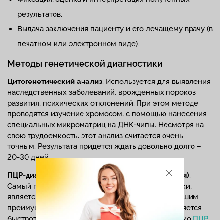
результатов.
Выдача заключения пациенту и его лечащему врачу (в
печатном или электронном виде).
Методы генетической диагностики
Цитогенетический анализ
. Используется для выявления
наследственных заболеваний, врожденных пороков
развития, психических отклонений. При этом методе
проводятся изучение хромосом, с помощью нанесения
специальных микроматриц на ДНК-чипы. Несмотря на
свою трудоемкость, этот анализ считается очень
точным. Результата придется ждать довольно долго –
20-30 дней.
ПЦР-диагностика (полимеразно-цепная реакция)
.
Самый популярный вид генетической диагностики,
является высокочувствительным и точным. Большим
преимуществом этого метода исследования является
быстрота получения результата. Наиболее широко
ПЦР