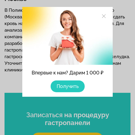
В Поликлинике Отрадное и Поликлинике Митино
(Москва) в любое комфортное время Вы можете сдать
кровь на исследование с помощью гастропанели. Для
анализа используются оригинальные реактивы
компании BiohitDiagnostics (Финляндия), которая
разработала этот тест. Скрининг с помощью
гастропанели – это комфортная альтернатива
гастроскопии для сохранения здоровья вашего желудка.
Уточнить стоимость можно
на сайте
и по телефонам
клиники.
Впервые к нам? Дарим 1 000 ₽
Получить
Записаться
на процедуру
гастропанели