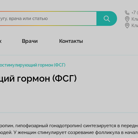
+7 
Кл
Кл
х
Врачи
Контакты
остимулирующий гормон (ФСГ)
ий гормон (ФСГ)
пин, гипофизарный гонадотропин) синтезируется в передне
юдей. У женщин стимулирует созревание фолликула в начал