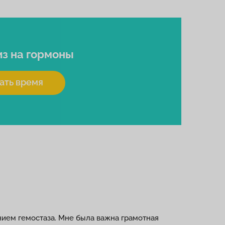
из на гормоны
ать время
нием гемостаза. Мне была важна грамотная