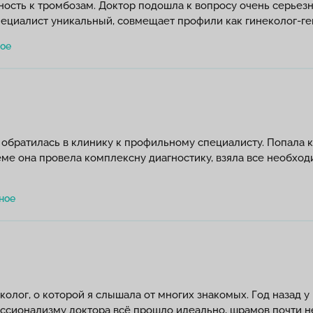
нность к тромбозам. Доктор подошла к вопросу очень серьез
пециалист уникальный, совмещает профили как гинеколог-ге
 обратилась в клинику к профильному специалисту. Попала 
еме она провела комплексну диагностику, взяла все необход
олог, о которой я слышала от многих знакомых. Год назад у
ессионализму доктора всё прошло идеально, шрамов почти не