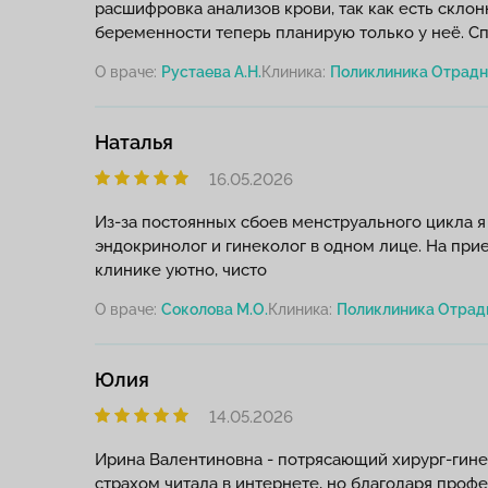
расшифровка анализов крови, так как есть скло
беременности теперь планирую только у неё. С
О враче:
Рустаева А.Н.
Клиника:
Наталья
16.05.2026
Из-за постоянных сбоев менструального цикла я
эндокринолог и гинеколог в одном лице. На при
клинике уютно, чисто
О враче:
Соколова М.О.
Клиника:
Юлия
14.05.2026
Ирина Валентиновна - потрясающий хирург-гинек
страхом читала в интернете, но благодаря проф