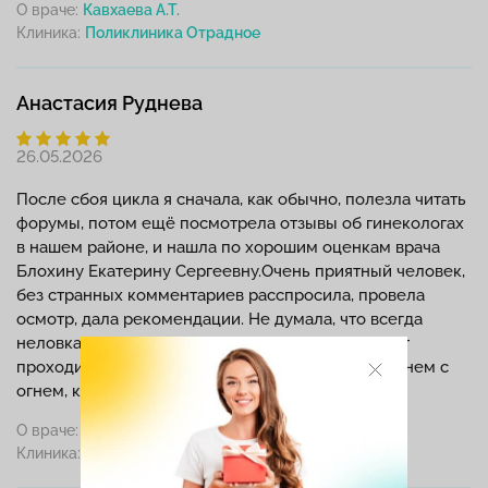
О враче:
Кавхаева А.Т.
Клиника:
Анастасия Руднева
26.05.2026
После сбоя цикла я сначала, как обычно, полезла читать
форумы, потом ещё посмотрела отзывы об гинекологах
в нашем районе, и нашла по хорошим оценкам врача
Блохину Екатерину Сергеевну.Очень приятный человек,
без странных комментариев расспросила, провела
осмотр, дала рекомендации. Не думала, что всегда
неловкая для меня женская консультация может
проходить так комфортно. Таких специалистов днем с
огнем, как говорится!
О враче:
Блохина Е.С.
Клиника: