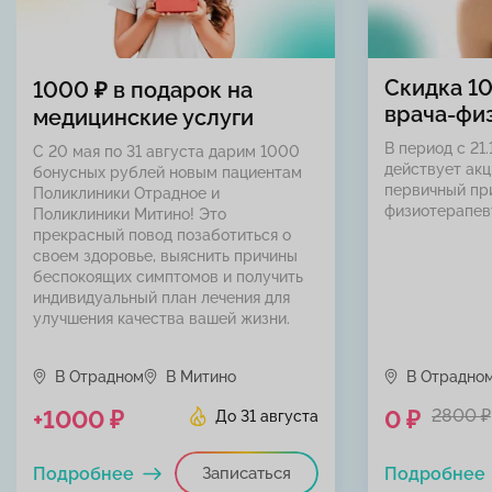
Скидка 1
1000 ₽ в подарок на
врача-фи
медицинские услуги
В период с 21.
С 20 мая по 31 августа дарим 1000
действует акц
бонусных рублей новым пациентам
первичный пр
Поликлиники Отрадное и
физиотерапев
Поликлиники Митино! Это
прекрасный повод позаботиться о
своем здоровье, выяснить причины
беспокоящих симптомов и получить
индивидуальный план лечения для
улучшения качества вашей жизни.
В Отрадном
В Митино
В Отрадно
+1000 ₽
0 ₽
2800 ₽
До 31 августа
Подробнее
Записаться
Подробнее