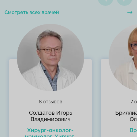
Смотреть всех врачей
8 отзывов
7 
Солдатов Игорь
Брилли
Владимирович
Ол
Хирург-онколог-
Вр
маммолог, Хирург-