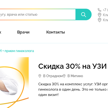
+7 
Кл
Кл
х
Врачи
Контакты
И + прием гинеколога
Скидка 30% на УЗИ 
В Отрадном
В Митино
Скидка 30% на комплекс услуг: УЗИ орг
гинеколога в один день. Это не только
один визит!