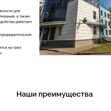
жности для
леваний, а также
добства работает
 предварительной
тся на трех
о.
Наши преимущества