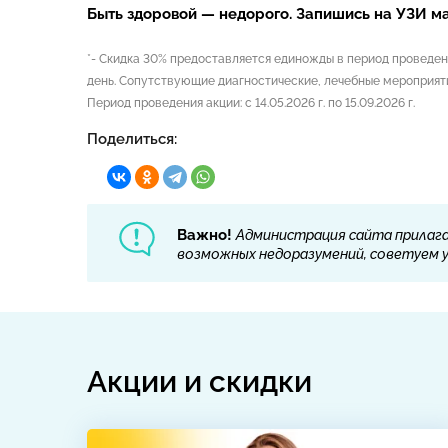
Быть здоровой — недорого. Запишись на УЗИ ма
*- Скидка 30% предоставляется единожды в период проведен
день. Сопутствующие диагностические, лечебные мероприят
Период проведения акции: с 14.05.2026 г. по 15.09.2026 г.
Поделиться:
Важно!
Администрация сайта прилага
возможных недоразумений, советуем ут
Акции и скидки