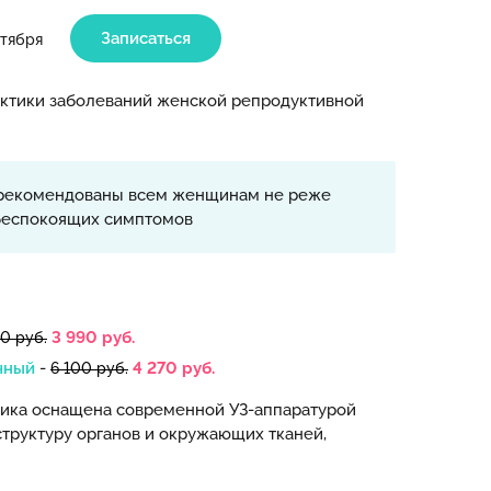
Записаться
нтября
актики заболеваний женской репродуктивной
а, рекомендованы всем женщинам не реже
 беспокоящих симптомов
3 990 руб.
0 руб.
чный
-
4 270 руб.
6 100 руб.
ника оснащена современной УЗ-аппаратурой
структуру органов и окружающих тканей,