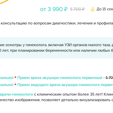
от 3 990 ₽
5 700 ₽
До 15 се
 консультацию по вопросам диагностики, лечения и профил
е осмотры у гинеколога, включая УЗИ органов малого таз
 30 лет, при планировании беременности или наличии любых
+
нально)
Прием врача-акушера-гинеколога первичный
-
5 70
+
нально)
Прием ведущего врача-акушера-гинеколога перви
врачи-гинекологи
с клиническим опытом более 35 лет! Кли
качество изображения, позволяет детально визуализировать 