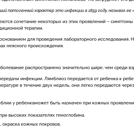
ший патогенный характер это инфекции в 1859 году, называл ее 
меются сочетание некоторых из этих проявлений – симптомы
диционной терапии.
 основанием для проведения лабораторного исследования. 
зах неясного происхождения.
аболевание распространено значительно шире, чем среди вз
редачи инфекции. Лямблиоз передается от ребенка к ребенку
ратуре в течение двух недель, они легко передаются через
блии у ребенкаможет быть назначен при кожных проявления
при высоких показателях гемоглобина.
, окраска кожных покровов.