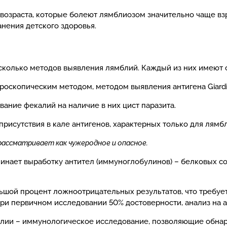
 возраста, которые болеют лямблиозом значительно чаще вз
нения детского здоровья.
сколько методов выявления лямблий. Каждый из них имеют 
оскопическим методом, методом выявления антигена Giardia
ание фекалий на наличие в них цист паразита.
присутствия в кале антигенов, характерных только для лямб
рассматривает как чужеродное и опасное.
чинает выработку антител (иммуноглобулинов) – белковых с
льшой процент ложноотрицательных результатов, что требуе
ри первичном исследовании 50% достоверности, анализ на а
лии – иммунологическое исследование, позволяющие обнару