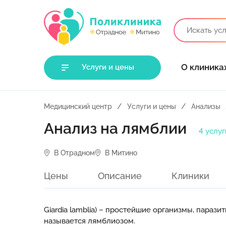
О клиника
Услуги и цены
Медицинский центр
Услуги и цены
Анализы
Анализ на лямблии
4 услуг
В Отрадном
В Митино
Цены
Описание
Клиники
Giardia lamblia) – простейшие организмы, пара
называется лямблиозом.