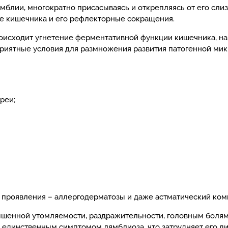
лямблии, многократно присасываясь и открепляясь от его сл
е кишечника и его рефлекторные сокращения.
роисходит угнетение ферментативной функции кишечника, н
риятные условия для размножения развития патогенной мик
реи;
 проявления – аллергодерматозы и даже астматический ком
ышенной утомляемости, раздражительности, головным болям
 единственным симптомом лямблиоза, что затрудняет его ди