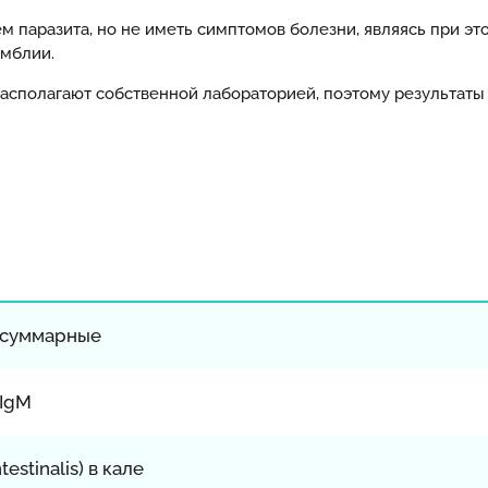
ем паразита, но не иметь симптомов болезни, являясь при э
ямблии.
сполагают собственной лабораторией, поэтому результаты 
), суммарные
 IgM
estinalis) в кале