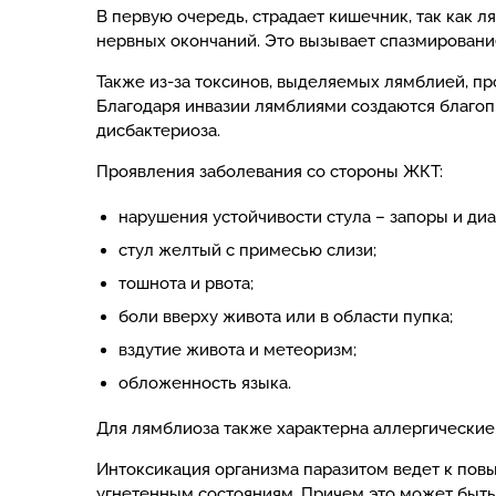
В первую очередь, страдает кишечник, так как 
нервных окончаний. Это вызывает спазмировани
Также из-за токсинов, выделяемых лямблией, п
Благодаря инвазии лямблиями создаются благоп
дисбактериоза.
Проявления заболевания со стороны ЖКТ:
нарушения устойчивости стула – запоры и диа
стул желтый с примесью слизи;
тошнота и рвота;
боли вверху живота или в области пупка;
вздутие живота и метеоризм;
обложенность языка.
Для лямблиоза также характерна аллергические
Интоксикация организма паразитом ведет к пов
угнетенным состояниям. Причем это может быть