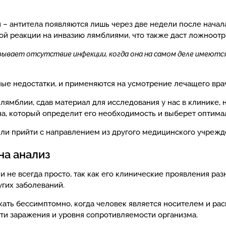
 – антитела появляются лишь через две недели после начала
 реакции на инвазию лямблиями, что также даст ложноотр
вает отсутствие инфекции, когда она на самом деле имеютс
ые недостатки, и применяются на усмотрение лечащего врач
лямблии, сдав материал для исследования у нас в клинике,
ча, который определит его необходимость и выберет оптима
или прийти с направлением из другого медицинского учрежд
на анализ
 не всегда просто, так как его клинические проявления раз
гих заболеваний.
ать бессимптомно, когда человек является носителем и р
ти заражения и уровня сопротивляемости организма.