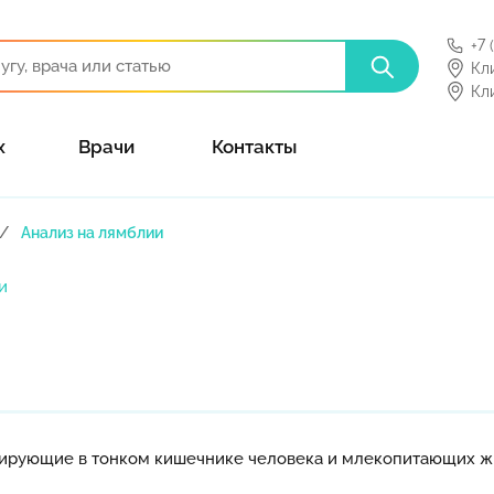
+7 
Кл
Кл
х
Врачи
Контакты
Анализ на лямблии
и
зитирующие в тонком кишечнике человека и млекопитающих ж