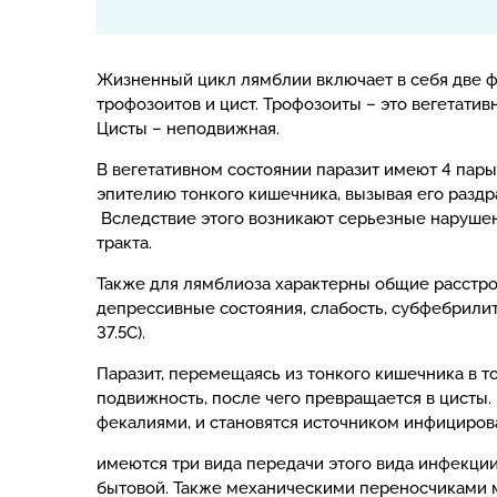
Жизненный цикл лямблии включает в себя две 
трофозоитов и цист. Трофозоиты – это вегетатив
Цисты – неподвижная.
В вегетативном состоянии паразит имеют 4 пары
эпителию тонкого кишечника, вызывая его раздр
Вследствие этого возникают серьезные наруше
тракта.
Также для лямблиоза характерны общие расстро
депрессивные состояния, слабость, субфебрили
37.5С).
Паразит, перемещаясь из тонкого кишечника в то
подвижность, после чего превращается в цисты.
фекалиями, и становятся источником инфициров
имеются три вида передачи этого вида инфекции 
бытовой. Также механическими переносчиками мо