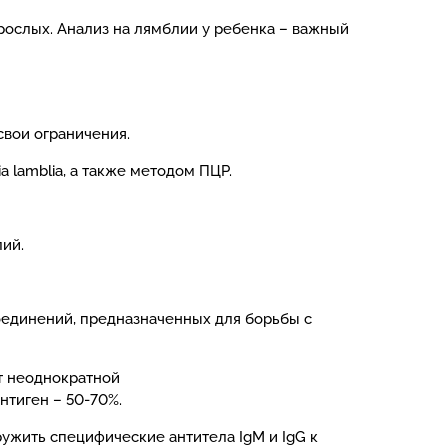
рослых. Анализ на лямблии у ребенка – важный
свои ограничения.
 lamblia, а также методом ПЦР.
лий.
оединений, предназначенных для борьбы с
т неоднократной
нтиген – 50-70%.
жить специфические антитела IgM и IgG к