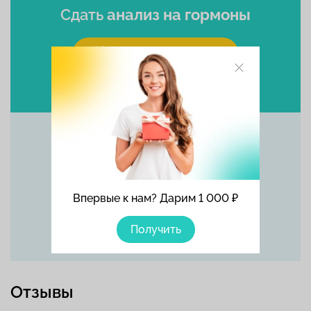
Сдать
анализ на гормоны
Выбрать время
Позвоните прямо сейчас
Впервые к нам? Дарим 1 000 ₽
+7 (495) 215-56-90
Получить
Отзывы