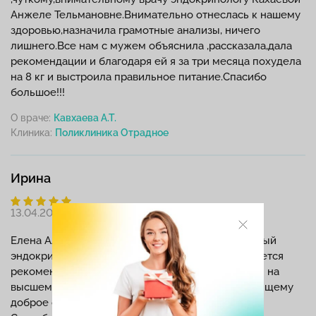
Анжеле Тельмановне.Внимательно отнеслась к нашему
здоровью,назначила грамотные анализы, ничего
лишнего.Все нам с мужем объяснила ,рассказала,дала
рекомендации и благодаря ей я за три месяца похудела
на 8 кг и выстроила правильное питание.Спасибо
большое!!!
О враче:
Кавхаева А.Т.
Клиника:
Ирина
13.04.2026
Елена Александровна Дергачёва — мой идеальный
эндокринолог! Это тот самый врач, которого хочется
рекомендовать всем друзьям. Профессионализм на
высшем уровне, внимание к деталям и по‑настоящему
доброе отношение к пациентам.