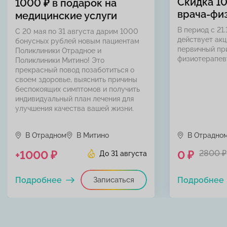
Скидка 1
1000 ₽ в подарок на
врача-фи
медицинские услуги
В период с 21.
С 20 мая по 31 августа дарим 1000
действует акц
бонусных рублей новым пациентам
первичный пр
Поликлиники Отрадное и
физиотерапев
Поликлиники Митино! Это
прекрасный повод позаботиться о
своем здоровье, выяснить причины
беспокоящих симптомов и получить
индивидуальный план лечения для
улучшения качества вашей жизни.
В Отрадном
В Митино
В Отрадно
+1000 ₽
0 ₽
2800 ₽
До 31 августа
Подробнее
Записаться
Подробнее