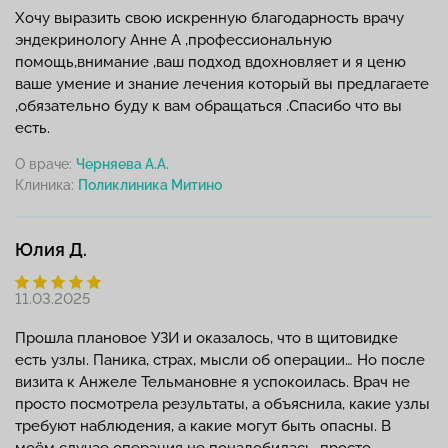
Хочу выразить свою искренную благодарность врачу
эндекринологу Анне А ,профессиональную
помощь,внимание ,ваш подход вдохновляет и я ценю
ваше умение и знание лечения который вы предлагаете
,обязательно буду к вам обращаться .Спасибо что вы
есть.
О враче:
Черняева А.А.
Клиника:
Юлия Д.
11.03.2025
Прошла плановое УЗИ и оказалось, что в щитовидке
есть узлы. Паника, страх, мысли об операции… Но после
визита к Анжеле Тельмановне я успокоилась. Врач не
просто посмотрела результаты, а объяснила, какие узлы
требуют наблюдения, а какие могут быть опасны. В
моём случае операция не понадобилась, просто