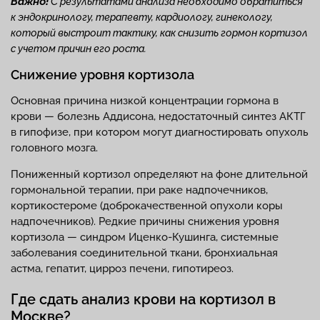
Важно!
С результатами анализа необходимо обратиться
к эндокринологу, терапевту, кардиологу, гинекологу,
который выстроит тактику, как снизить гормон кортизол
с учетом причин его роста.
Снижение уровня кортизола
Основная причина низкой концентрации гормона в
крови — болезнь Аддисона, недостаточный синтез АКТГ
в гипофизе, при котором могут диагностировать опухоль
головного мозга.
Пониженный кортизол определяют на фоне длительной
гормональной терапии, при раке надпочечников,
кортикостероме (доброкачественной опухоли коры
надпочечников). Редкие причины снижения уровня
кортизола — синдром Иценко-Кушинга, системные
заболевания соединительной ткани, бронхиальная
астма, гепатит, цирроз печени, гипотиреоз.
Где сдать анализ крови на кортизол в
Москве?