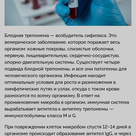
Бледная трепонема — возбудитель сифилиса. Это
венерическое заболевание, которое поражает весь
организм: кожные покровы, слизистые оболочки,
нервную, пищеварительную, сердечно-сосудистую,
опорно-двигательную системы. Существует четыре
подвида бледной трепонемы, и все они патогенны для
человеческого организма. Инфекция находит
оптимальные условия для роста и размножения в
лимфатических путях и узлах, откуда с током крови
разносится по всему организму. В ответ на
проникновение микроба в организм, иммунная система
вырабатывает антитела к антигену трепонемы —
иммуноглобулины класса M и G.
При повреждении клеток микробом спустя 12–14 дней в
организме происходит образование антител lgG, и через