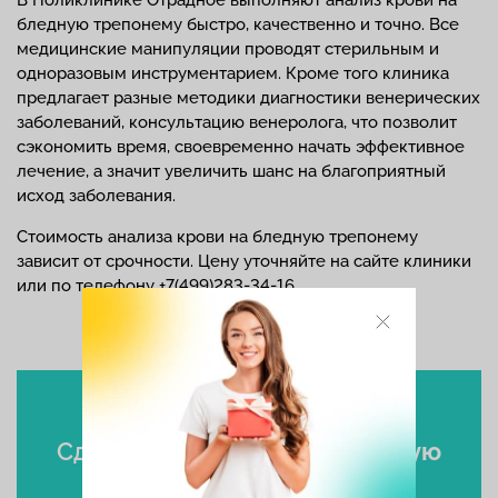
В Поликлинике Отрадное выполняют анализ крови на
бледную трепонему быстро, качественно и точно. Все
медицинские манипуляции проводят стерильным и
одноразовым инструментарием. Кроме того клиника
предлагает разные методики диагностики венерических
заболеваний, консультацию венеролога, что позволит
сэкономить время, своевременно начать эффективное
лечение, а значит увеличить шанс на благоприятный
исход заболевания.
Стоимость анализа крови на бледную трепонему
зависит от срочности. Цену уточняйте на сайте клиники
или по телефону +7(499)283-34-16.
Сдать
анализ крови на бледную
трепонему