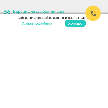
Версия для слабовидящих
Сайт использует cookies и аналогичные технологии.
Хорошо
Узнать подробнее
© 2003-2026 «Поликлиника Отрадное».
Все права защищены
Все материалы и дизайн сайта являются объектами авторского права.
Материалы, размещенные на данной странице, носят информационный
характер и предназначены для образовательных целей. Посетители
сайта не должны использовать их в качестве медицинских
рекомендаций. Определение диагноза и выбор методики лечения
остается исключительной прерогативой вашего лечащего врача!
Администрация клиники не несет ответственности за возможные
негативные последствия, возникшие в результате использования
информации, размещенной на сайте. Размещенный прайс не является
публичной офертой, услуги оказываются на основании
договора
. Для
уточнения актуальных цен на медицинские услуги позвоните в клинику
или воспользуйтесь чатом на сайте polyclin.ru
Согласие на обработку персональных данных
и
Политика
конфиденциальности
ИМЕЮТСЯ ПРОТИВОПОКАЗАНИЯ. НЕОБХОДИМО
ПРОКОНСУЛЬТИРОВАТЬСЯ СО СПЕЦИАЛИСТОМ