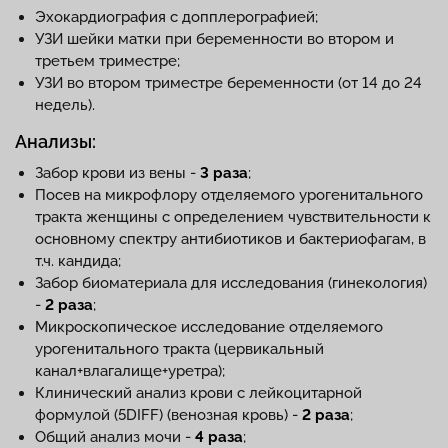
Эхокардиография с допплерографией;
УЗИ шейки матки при беременности во втором и
третьем триместре;
УЗИ во втором триместре беременности (от 14 до 24
недель).
Анализы:
Забор крови из вены -
3 раза
;
Посев на микрофлору отделяемого урогенитального
тракта женщины с определением чувствительности к
основному спектру антибиотиков и бактериофагам, в
т.ч. кандида;
Забор биоматериала для исследования (гинекология)
-
2 раза
;
Микроскопическое исследование отделяемого
урогенитального тракта (цервикальный
канал+влагалище+уретра);
Клинический анализ крови с лейкоцитарной
формулой (5DIFF) (венозная кровь) -
2 раза
;
Общий анализ мочи -
4 раза
;