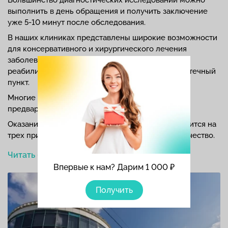
Большинство диагностических исследований можно
выполнить в день обращения и получить заключение
уже 5-10 минут после обследования.
В наших клиниках представлены широкие возможности
для консервативного и хирургического лечения
заболеваний, а также послеоперационной
реабилитации. Для вашего удобства работает аптечный
пункт.
Многие услуги можно получить на дому или без
предварительной записи.
Оказание медицинской помощи в клиниках строится на
трех принципах: доступность, человечность и качество.
Читать больше
Впервые к нам? Дарим 1 000 ₽
Получить