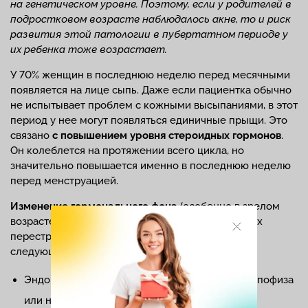
на генетическом уровне. Поэтому, если у родителей в
подростковом возрасте наблюдалось акне, то и риск
развития этой патологии в пубертатном периоде у
их ребенка тоже возрастает.
У 70% женщин в последнюю неделю перед месячными
появляется на лице сыпь. Даже если пациентка обычно
не испытывает проблем с кожными высыпаниями, в этот
период у нее могут появляться единичные прыщи. Это
связано
с повышением уровня стероидных гормонов
.
Он колеблется на протяжении всего цикла, но
значительно повышается именно в последнюю неделю
перед менструацией.
Изменение гормонального фона
(особенно в зрелом
возрасте, когда уже не происходит гормональных
перестроек организма) бывает обусловлено
следующими заболеваниями:
Эндокринными нарушениями (патологиями гипофиза
или надпочечников).