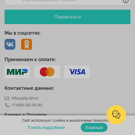
Подписаться
Мы в соцсетях:
Принимаем к оплате:
Контактные данные:
info@polyclin.ru
+7 (495) 215-56-90
Клиника в Отрадном
Сайт использует cookies и аналогичные технологии.
Москва
,
Алтуфьевское шоссе д.28 к. 1
Хорошо
Узнать подробнее
Клиника в Митино