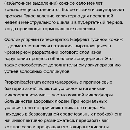
(избыточном выделении) кожное сало меняет
консистенцию, становится более вязким и закупоривает
протоки. Такое явление характерно для последней
недели менструального цикла и в пубертатный период,
когда происходят гормональные всплески.
Фолликулярный гиперкератоз («эффект гусиной кожи»)
– дерматологическая патология, выражающаяся в
чрезмерном разрастании рогового слоя из-за
нарушения процесса обновления эпидермиса. Это
также способствует дополнительному закупориванию
устьев волосяных фолликулов.
Propionibacterium acnes (анаэробные пропионовые
бактерии акне) являются условно-патогенными
микроорганизмами — частью кожной микрофлоры
большинства здоровых людей. При нормальных
условиях они не причиняют никакого вреда. Но
находясь в безвоздушной среде (сальных пробках), они
начинают активно размножаться, перерабатывая
кожное сало и превращая его в жирные кислоты.