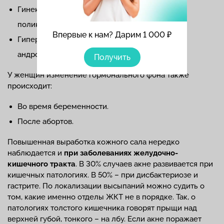
Гинекологическими патологиями (например,
поликистозом яичников).
Впервые к нам? Дарим 1 000 ₽
Гиперандрогенией (избыточной выработкой
андрогенов, мужских половых гормонов).
Получить
У женщин изменение гормонального фона также
происходит:
Во время беременности.
После абортов.
Повышенная выработка кожного сала нередко
наблюдается и
при заболеваниях желудочно-
кишечного тракта
. В 30% случаев акне развивается при
кишечных патологиях. В 50% – при дисбактериозе и
гастрите. По локализации высыпаний можно судить о
том, какие именно отделы ЖКТ не в порядке. Так, о
патологиях толстого кишечника говорят прыщи над
верхней губой, тонкого – на лбу. Если акне поражает