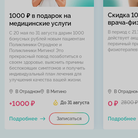
Скидка 1
1000 ₽ в подарок на
врача-фи
медицинские услуги
В период с 21.
С 20 мая по 31 августа дарим 1000
действует акц
бонусных рублей новым пациентам
первичный пр
Поликлиники Отрадное и
физиотерапев
Поликлиники Митино! Это
прекрасный повод позаботиться о
своем здоровье, выяснить причины
беспокоящих симптомов и получить
индивидуальный план лечения для
улучшения качества вашей жизни.
В Отрадном
В Митино
В Отрадно
+1000 ₽
0 ₽
2800 ₽
До 31 августа
Подробнее
Записаться
Подробнее