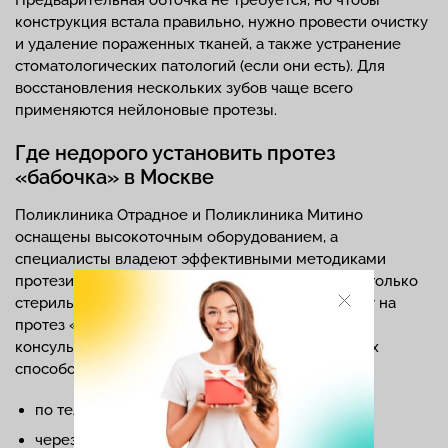
конструкция встала правильно, нужно провести очистку
и удаление пораженных тканей, а также устранение
стоматологических патологий (если они есть). Для
восстановления нескольких зубов чаще всего
применяются нейлоновые протезы.
Где недорого установить протез
«бабочка» в Москве
Поликлиника Отрадное и Поликлиника Митино
оснащены высокоточным оборудованием, а
специалисты владеют эффективными методиками
протезирования и выполняют все манипуляции только
стерильными инструментами. Чтобы узнать цену на
протез «бабочка» в Москве, обратитесь к нашим
консультантам. Это возможно любым из удобных
способов:
по телефону;
через онлайн-чат на нашем сайте;