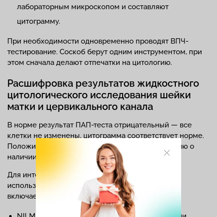
лабораторным микроскопом и составляют
цитограмму.
При необходимости одновременно проводят ВПЧ-
тестирование. Соскоб берут одним инструментом, при
этом сначала делают отпечатки на цитологию.
Расшифровка результатов жидкостного
цитологического исследования шейки
матки и цервикального канала
В норме результат ПАП-теста отрицательный — все
клетки не изменены, цитограмма соответствует норме.
Положительный результат содержит информацию о
наличии атипичных клеток.
Для интерпретации результатов онкоцитологии
используют классификацию по Бетесду, которая
включает разные категории мазка:
NILM — норма, клетки негативные в отношении