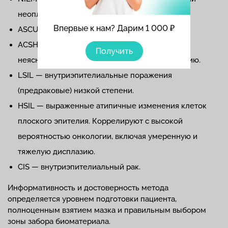
неоплазии и озлокачествления.
Впервые к нам? Дарим 1 000 ₽
ASCUS — клетки неопределенного значения.
ACSH — клетки плоского эпителия с атипией
Получить
неясного значения, не исключающие дисплазию.
LSIL — внутриэпителиальные поражения
(предраковые) низкой степени.
HSIL — выраженные атипичные изменения клеток
плоского эпителия. Коррелируют с высокой
вероятностью онкологии, включая умеренную и
тяжелую дисплазию.
CIS — внутриэпителиальный рак.
Информативность и достоверность метода
определяется уровнем подготовки пациента,
полноценным взятием мазка и правильным выбором
зоны забора биоматериала.