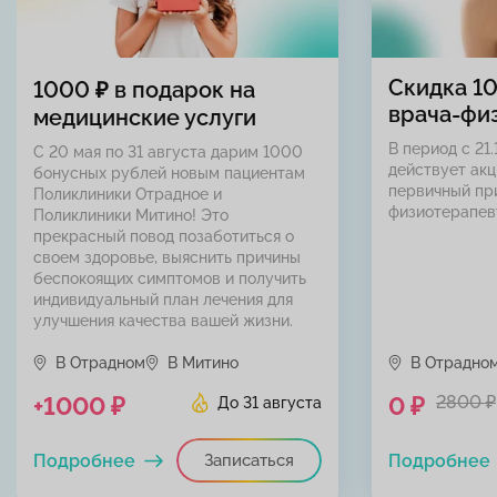
Скидка 1
1000 ₽ в подарок на
врача-фи
медицинские услуги
В период с 21.
С 20 мая по 31 августа дарим 1000
действует акц
бонусных рублей новым пациентам
первичный пр
Поликлиники Отрадное и
физиотерапев
Поликлиники Митино! Это
прекрасный повод позаботиться о
своем здоровье, выяснить причины
беспокоящих симптомов и получить
индивидуальный план лечения для
улучшения качества вашей жизни.
В Отрадном
В Митино
В Отрадно
+1000 ₽
0 ₽
2800 ₽
До 31 августа
Подробнее
Записаться
Подробнее