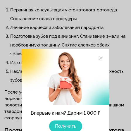
Первичная консультация у стоматолога-ортопеда.
Составление плана процедуры.
Лечение кариеса и заболеваний пародонта.
Подготовка зубов под виниринг. Стачивание эмали на
необходимую толщину. Снятие слепков обеих
челюстей.
Изготовление пластин в лаборатории.
Наклеивание пластин на обработанную поверхность
зубов.
После установки виниров человек может жить
нормальной жизнью, выполняя обычную гигиену
полости рта. Но лучше избегать употребления слишком
твердой пищи — сухарей, разгрызания ореховой
Впервые к нам? Дарим 1 000 ₽
скорлупы, леденцов.
Получить
Противопоказания и ограничения метода