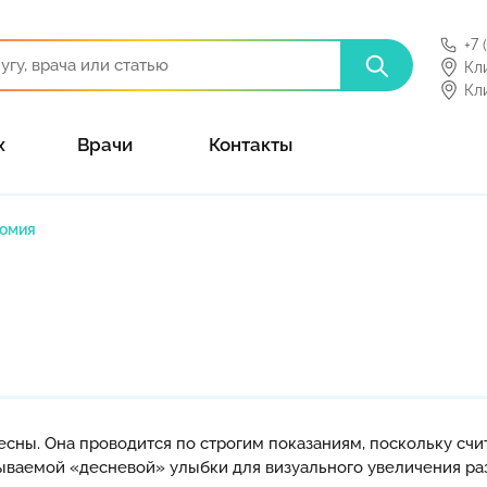
+7 
Кл
Кл
х
Врачи
Контакты
томия
есны. Она проводится по строгим показаниям, поскольку сч
зываемой «десневой» улыбки для визуального увеличения ра