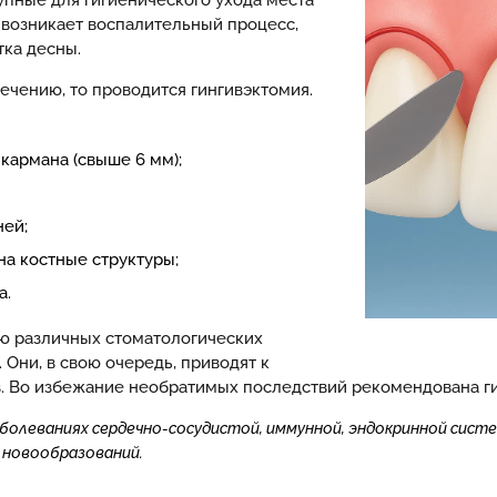
упные для гигиенического ухода места
 возникает воспалительный процесс,
тка десны.
ечению, то проводится гингивэктомия.
кармана (свыше 6 мм);
ней;
а костные структуры;
а.
ю различных стоматологических
. Они, в свою очередь, приводят к
. Во избежание необратимых последствий рекомендована ги
олеваниях сердечно-сосудистой, иммунной, эндокринной систем
 новообразований.