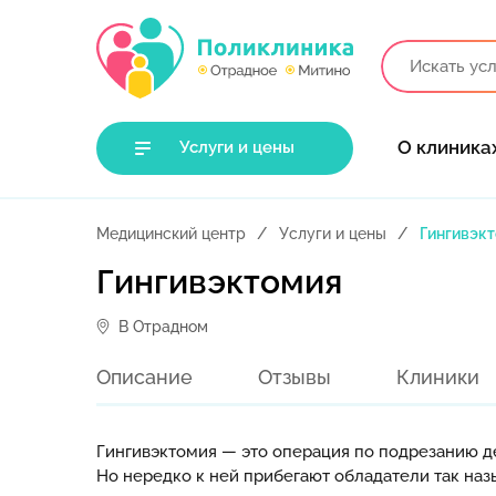
О клиника
Услуги и цены
Медицинский центр
Услуги и цены
Гингивэк
Гингивэктомия
В Отрадном
Описание
Отзывы
Клиники
Гингивэктомия — это операция по подрезанию д
Но нередко к ней прибегают обладатели так на