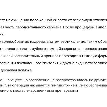
ается в очищении пораженной области от всех видов отлож
ая часть пародонтального кармана. После процедуры выпол
ки.
е волнообразные надрезы, а затем вертикальные. Таким обра
 твердого налета, зубного камня. Завершается процесс ана
чае, если воспалительный процесс переходит в тяжелую форм
фрагменты воспаленного эпителия и другие виды патологиче
 десневая повязка.
е — абсцесс, но воспаление не распространилось на другие
ей. Эта операция называется гингивотомией. Она обеспечива
женного места лекарственными препаратами.