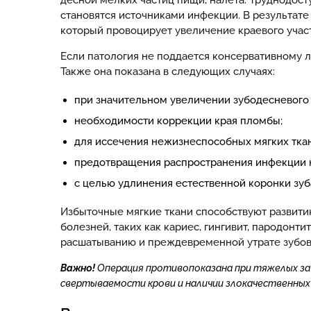
десной мелких частиц пищи, налета. Труднодост
становятся источниками инфекции. В результате
который провоцирует увеличение краевого учас
Если патология не поддается консервативному л
Также она показана в следующих случаях:
при значительном увеличении зубодесневого 
необходимости коррекции края пломбы;
для иссечения нежизнеспособных мягких тка
предотвращения распространения инфекции н
с целью удлинения естественной коронки зуб
Избыточные мягкие ткани способствуют развити
болезней, таких как кариес, гингивит, пародонтит
расшатыванию и преждевременной утрате зубов
Важно!
Операция противопоказана при тяжелых заб
свертываемости крови и наличии злокачественных