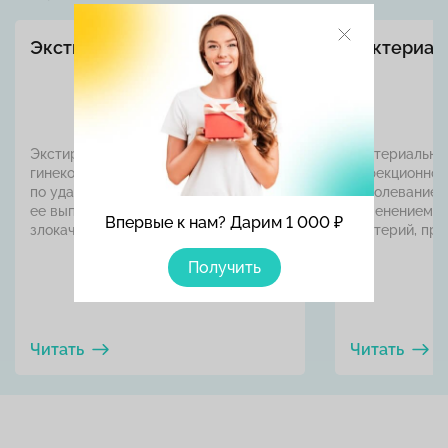
Экстирпация матки
Бактериал
Экстирпация матки (гистерэктомия)—
Бактериальны
гинекологическая операция
инфекционное
по удалению матки. Чаще всего
заболевание в
ее выполняют при наличии
изменением в
Впервые к нам? Дарим 1 000 ₽
злокачественных ...
бактерий, при 
Получить
Читать
Читать