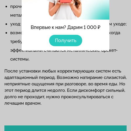
прочность: керамические системы уступают
металлическим;
уход: керамика нуждается в более тщательном уходе;
Впервые к нам? Дарим 1 000 ₽
возможности коррекции: В сложных случаях, когда
Получить
требуется длительное лечение, самыми
эффективными считаются металлические брекет-
системы.
После установки любых корректирующих систем есть
адаптационный период. Возможно натирание слизистой,
неприятные ощущения при разговоре, во время еды. Но
этот период длится недолго. Если дискомфорт сильный,
долго не проходит, нужно проконсультироваться с
лечащим врачом.