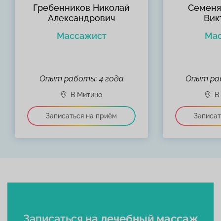
Гребенников Николай
Семеня
Александрович
Вик
Массажист
Ма
Опыт работы: 4 года
Опыт раб
Записаться
на лечебный массаж