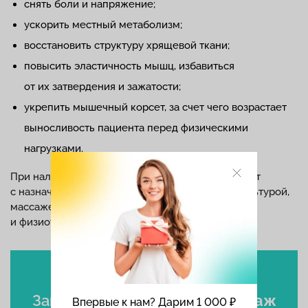
снять боли и напряжение;
ускорить местный метаболизм;
восстановить структуру хрящевой ткани;
повысить эластичность мышц, избавиться
от их затвердения и зажатости;
укрепить мышечный корсет, за счет чего возрастает
выносливость пациента перед физическими
нагрузками.
При наличии заболеваний процедуру совмещают
с назначением медикаментов, лечебной физкультурой,
массажем ног и всей спины, рефлексотерапией
и физиотерапией.
Записаться
на лечебный массаж
Впервые к нам? Дарим 1 000 ₽