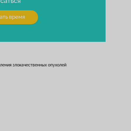
саться
ать время