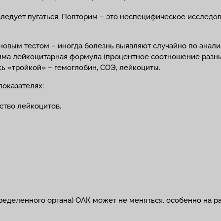
 следует пугаться. Повторим – это неспецифическое исследо
овым тестом – иногда болезнь выявляют случайно по анализ
дима лейкоцитарная формула (процентное соотношение разны
сь «тройкой» – гемоглобин, СОЭ, лейкоциты.
показателях:
ство лейкоцитов.
еделенного органа) ОАК может не меняться, особенно на ра