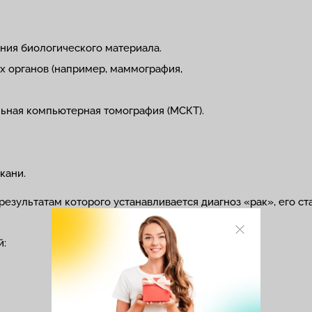
ния биологического материала.
х органов (например, маммография,
льная компьютерная томография (МСКТ).
кани.
езультатам которого устанавливается диагноз «рак», его ста
й: