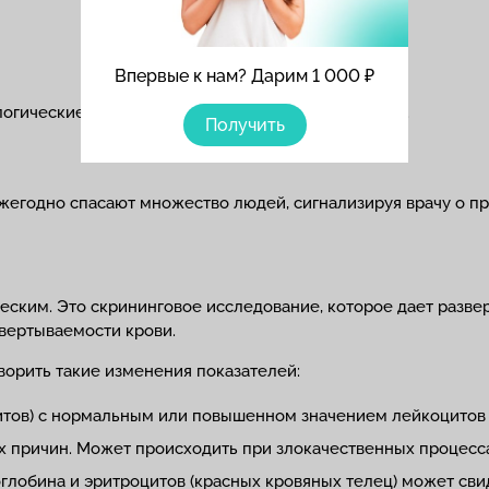
Впервые к нам? Дарим 1 000 ₽
огические осмотры и пальпацию молочных желез.
Получить
годно спасают множество людей, сигнализируя врачу о про
ским. Это скрининговое исследование, которое дает разве
свертываемости крови.
ворить такие изменения показателей:
итов) с нормальным или повышенном значением лейкоцитов 
х причин. Может происходить при злокачественных процесс
обина и эритроцитов (красных кровяных телец) может свиде