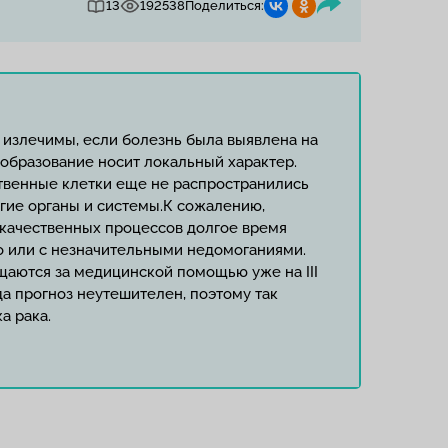
13
192538
Поделиться:
 излечимы, если болезнь была выявлена на
ообразование носит локальный характер.
ственные клетки еще не распространились
угие органы и системы.К сожалению,
качественных процессов долгое время
 или с незначительными недомоганиями.
аются за медицинской помощью уже на III
гда прогноз неутешителен, поэтому так
а рака.