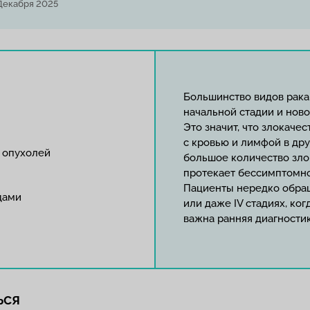
Декабря 2025
Большинство видов рака
начальной стадии и нов
Это значит, что злокаче
с кровью и лимфой в др
 опухолей
большое количество зло
протекает бессимптомно
Пациенты нередко обращ
дами
или даже IV стадиях, ко
важна ранняя диагностик
ься